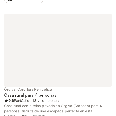
personas. Los servicios adicionales incluyen Wi-Fi, aire
acondicionado, un televisor y una trona. La magnífica zona
exterior privada cuenta con una piscina, rodeada de un
exuberante jardín con muchos arbustos y árboles verdes.
Además, hay un balcón amueblado y una terraza descubierta
con parrilla y mobiliario de jardín. Aquí podrá relajarse y disfrutar
de las vistas al mar Mediterráneo. La playa de Calaiza está a
menos de un minuto a pie (93 m). Una serie de restaurantes,
bares, cafés y supermercados se puede llegar en coche en
menos de 3 minutos (máx. 2,3 km). Hay aparcamiento
disponible en la propiedad. null
Órgiva, Cordillera Penibética
Casa rural para 4 personas
9.6
Fantástico
⋅
18 valoraciones
Casa rural con piscina privada en Órgiva (Granada) para 4
personas Disfruta de una escapada perfecta en esta