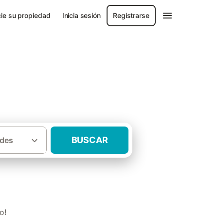
ie su propiedad
Inicia sesión
Registrarse
BUSCAR
des
·
de Granada
Casas rurales Costa Tropical
o!