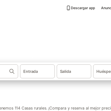
Descargar app
Anunc
Costa Tropical
Entrada
Salida
Huéspe
·
·
Casas rurales
Andalucía
Provincia 
enemos 114 Casas rurales. ¡Compara y reserva al mejor preci