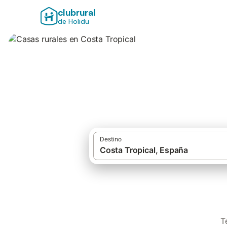
clubrural
de Holidu
Casas rurales en 
Destino
T