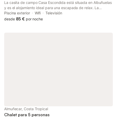
La casita de campo Casa Escondida está situada en Albuñuelas
y es el alojamiento ideal para una escapada de relax. La
propiedad consta de una sala de estar, una cocina bien
Piscina exterior
Wifi
Televisión
equipada, 1 dormitorio y 1 baño, por lo que puede alojar a 4
85 €
desde
por noche
personas. Los servicios adicionales incluyen Wi-Fi, calefacción,
lavadora y televisión. La zona exterior privada incluye una
piscina, un jardín, una terraza descubierta y una barbacoa. Se
admiten familias con niños. Se admiten animales de compañía.
No hay aire acondicionado. null
Almuñecar, Costa Tropical
Chalet para 5 personas