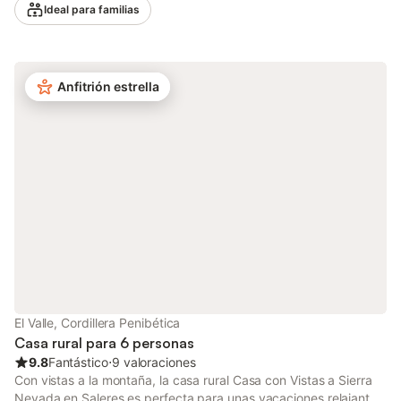
Ideal para familias
sala de estar, así como una lavadora. Para estancias de más de
20 personas, póngase en contacto con el propietario para la
distribución de las habitaciones. Este alquiler de vacaciones
ofrece un espacio exterior exclusivo con piscina, jardín, terrazas
Anfitrión estrella
cubiertas y descubiertas, barbacoa y ducha exterior. La
propiedad está ubicada en un valle tranquilo y el anfitrión
recomienda visitar el Geoparque de Granada, el Embalse del
Negratín y la Sierra de Baza. La fianza se abonará a la llegada
en efectivo. hay 2 plazas de parking disponibles en la
propiedad. Se admite una mascota. La propiedad está
equipada para celebrar fiestas y eventos. No está permitido
fumar en esta propiedad. La iluminación es de bajo consumo.
El Valle, Cordillera Penibética
Casa rural para 6 personas
9.8
Fantástico
⋅
9 valoraciones
Con vistas a la montaña, la casa rural Casa con Vistas a Sierra
Nevada en Saleres es perfecta para unas vacaciones relajantes.