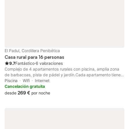
El Padul, Cordillera Penibética
Casa rural para 16 personas
9.7
Fantástico
⋅
6 valoraciones
Complejo de 4 apartamentos rurales con piscina, amplia zona
de barbacoas, pista de pádel y jardín.Cada apartamento tiene
cocina, baño y es independiente del resto. Ideal para grupos de
Piscina
Wifi
Internet
hasta 16 personas.Aparcamiento dentro de las
Cancelación gratuita
instalaciones.*Solo estará disponible fuente de la gota para
269 €
desde
por noche
reservas desde 17 o 18 huéspedes. Para reservas de 16 o
menos se pondrán a su disposición los 4 apartamentos
principales.La piscina estará abierta durante la temporada de
verano. Consultar sobre fechas de apertura y
cierre.Suministramos leña en los meses de invierno, no está
incluida en el alquiler. Rio Viejo: salón comedor con chimenea,