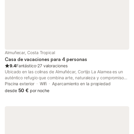
Almuñecar, Costa Tropical
Casa de vacaciones para 4 personas
9.4
Fantástico
⋅
27 valoraciones
Ubicado en las colinas de Almuñécar, Cortijo La Alamea es un
auténtico refugio que combina arte, naturaleza y compromiso
ecológico. Este cortijo andaluz tradicional, rodeado de
Piscina exterior
Wifi
Aparcamiento en la propiedad
exuberante vegetación, os ofrece una escapada única lejos del
50 €
desde
por noche
bullicio, con vistas panorámicas a las colinas y un atisbo del mar
Mediterráneo en el horizonte. Todo el espacio está decorado
con mosaicos artesanales, arte típico andaluz, que aportan a
cada rincón una atmósfera especial y acogedora, haciendo de
La Alamea un lugar verdaderamente singular en la zona. El
interior, pequeño pero cuidadosamente distribuido, cuenta con
2 dormitorios confortables y un baño privado, con capacidad