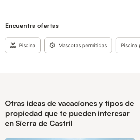
aparcamiento disponible en el recinto. Se
permite un máximo de 2 mascotas. La
propiedad cuenta con una zona de
aparcamiento para motos y bicicletas. Se
Encuentra ofertas
puede proporcionar leña adicional bajo
petición y por un suplemento. Los
detalles del check-in y la entrega de
Piscina
Mascotas permitidas
Piscina 
llaves deberán acordarse 2 o 3 días
antes de la llegada.
Otras ideas de vacaciones y tipos de
propiedad que te pueden interesar
en Sierra de Castril