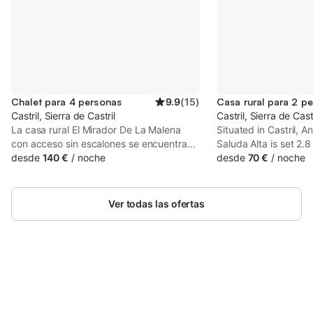
Chalet para 4 personas
9.9
(
15
)
Casa rural para 2 p
Castril, Sierra de Castril
Castril, Sierra de Castr
La casa rural El Mirador De La Malena
Situated in Castril, A
con acceso sin escalones se encuentra
Saluda Alta is set 2.
en Castril e impresiona a los huéspedes
desde
140 €
/
noche
Castril Natural Park. 
desde
70 €
/
noche
con bonitas vistas a la montaña. La
access to a patio, fr
propiedad de 80 m² consta de una sala
and free WiFi.
de estar, una cocina, 2 dormitorios y 1
Ver todas las ofertas
baño, por lo que puede alojar a 4
personas. Los servicios adicionales
incluyen televisión y ventilador. Este
alojamiento no ofrece: Wi-Fi y aire
acondicionado. Este alquiler de
vacaciones ofrece una zona exterior
Ahorra hasta un 10% en muchos
Inicia sesión
privada con jardín, terraza descubierta y
alojamientos con tu cuenta.
barbacoa. Hay una plaza de