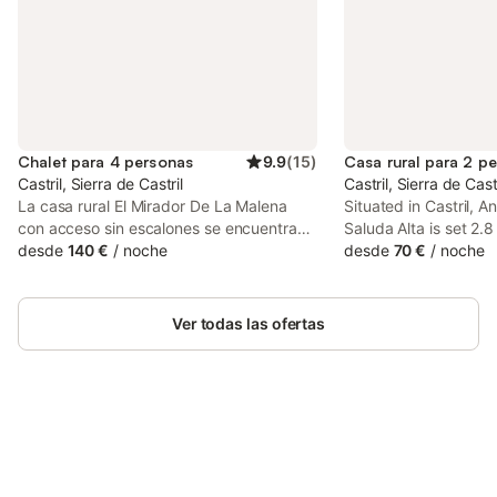
Chalet para 4 personas
9.9
(
15
)
Casa rural para 2 p
Castril, Sierra de Castril
Castril, Sierra de Castr
La casa rural El Mirador De La Malena
Situated in Castril, A
con acceso sin escalones se encuentra
Saluda Alta is set 2.
en Castril e impresiona a los huéspedes
desde
140 €
/
noche
Castril Natural Park. 
desde
70 €
/
noche
con bonitas vistas a la montaña. La
access to a patio, fr
propiedad de 80 m² consta de una sala
and free WiFi.
de estar, una cocina, 2 dormitorios y 1
Ver todas las ofertas
baño, por lo que puede alojar a 4
personas. Los servicios adicionales
incluyen televisión y ventilador. Este
alojamiento no ofrece: Wi-Fi y aire
acondicionado. Este alquiler de
vacaciones ofrece una zona exterior
Ahorra hasta un 10% en muchos
Inicia sesión
privada con jardín, terraza descubierta y
alojamientos con tu cuenta.
barbacoa. Hay una plaza de