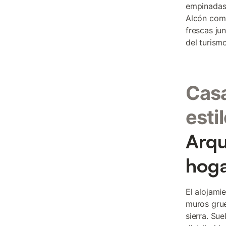
empinadas
Alcón comp
frescas ju
del turism
Cas
esti
Arqu
hog
El alojamie
muros grue
sierra. Su