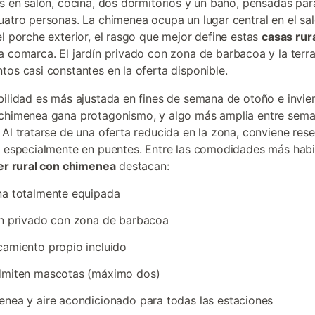
os en salón, cocina, dos dormitorios y un baño, pensadas par
uatro personas. La chimenea ocupa un lugar central en el sal
el porche exterior, el rasgo que mejor define estas
casas rur
a comarca. El jardín privado con zona de barbacoa y la terr
tos casi constantes en la oferta disponible.
bilidad es más ajustada en fines de semana de otoño e invie
chimenea gana protagonismo, y algo más amplia entre sema
 Al tratarse de una oferta reducida en la zona, conviene res
, especialmente en puentes. Entre las comodidades más habi
ler rural con chimenea
destacan:
na totalmente equipada
n privado con zona de barbacoa
amiento propio incluido
dmiten mascotas (máximo dos)
nea y aire acondicionado para todas las estaciones