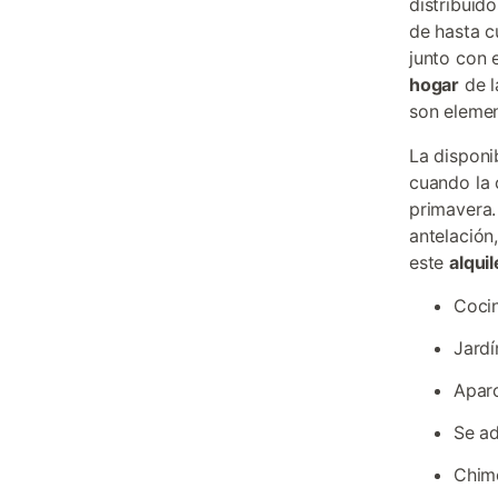
distribuid
de hasta c
junto con 
hogar
de l
son elemen
La disponi
cuando la 
primavera.
antelación
este
alqui
Coci
Jardí
Aparc
Se a
Chime