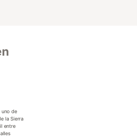
en
r uno de
e la Sierra
il entre
alles