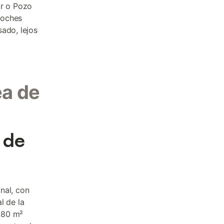
r o Pozo
noches
ado, lejos
a de
 de
onal, con
l de la
s 80 m²