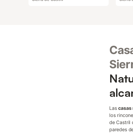
Casa
Sier
Natu
alca
Las
casas 
los rincon
de Castril 
paredes de