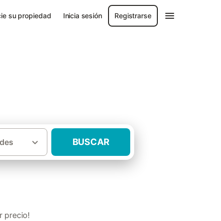
ie su propiedad
Inicia sesión
Registrarse
BUSCAR
des
s rurales con chimenea Sierra de Castril
 precio!