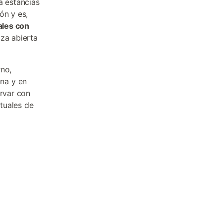
a estancias
ón y es,
ales con
aza abierta
rno,
na y en
ervar con
tuales de