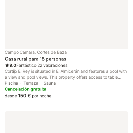
Campo Cámara, Cortes de Baza
Casa rural para 18 personas
9.0
Fantástico
⋅
22 valoraciones
Cortijo El Rey is situated in El Almicerán and features a pool with
a view and pool views. This property offers access to table
tennis, darts and free private parking. The country house has
Piscina
Terraza
Sauna
family rooms as well as facilities for disabled guests.
Cancelación gratuita
150 €
desde
por noche