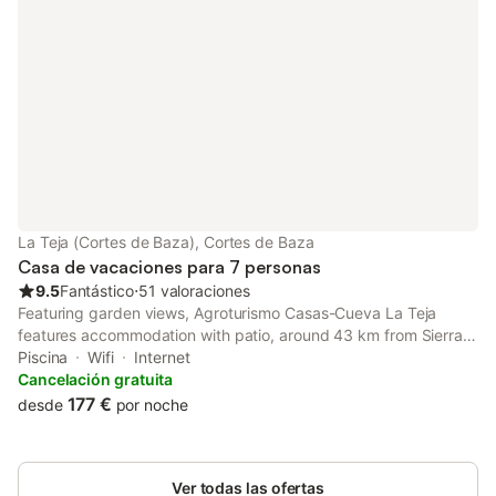
La Teja (Cortes de Baza), Cortes de Baza
Casa de vacaciones para 7 personas
9.5
Fantástico
⋅
51 valoraciones
Featuring garden views, Agroturismo Casas-Cueva La Teja
features accommodation with patio, around 43 km from Sierra
de Castril Natural Park. With pool views, this accommodation
Piscina
Wifi
Internet
offers a balcony and a swimming pool.
Cancelación gratuita
177 €
desde
por noche
Ver todas las ofertas