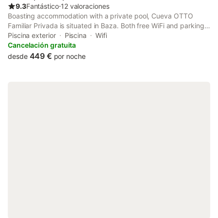
9.3
Fantástico
⋅
12 valoraciones
Boasting accommodation with a private pool, Cueva OTTO
Familiar Privada is situated in Baza. Both free WiFi and parking
on-site are accessible at the villa free of charge. The villa
Piscina exterior
Piscina
Wifi
features an open-air bath and a tour desk.
Cancelación gratuita
449 €
desde
por noche