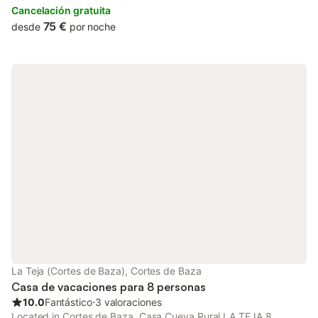
parking.
Cancelación gratuita
75 €
desde
por noche
La Teja (Cortes de Baza), Cortes de Baza
Casa de vacaciones para 8 personas
10.0
Fantástico
⋅
3 valoraciones
Located in Cortes de Baza, Casa Cueva Rural LA TEJA 8