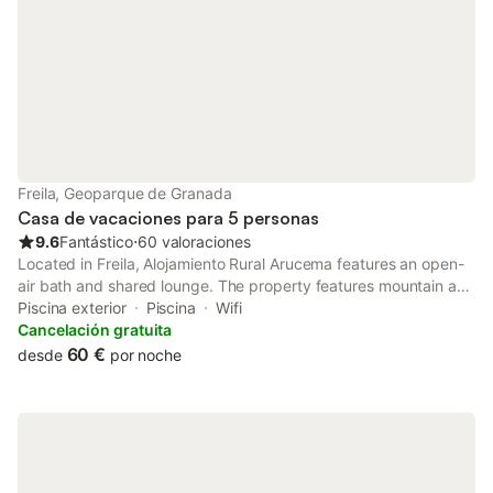
Freila, Geoparque de Granada
Casa de vacaciones para 5 personas
9.6
Fantástico
⋅
60 valoraciones
Located in Freila, Alojamiento Rural Arucema features an open-
air bath and shared lounge. The property features mountain and
lake views. The accommodation provides a public bath, free
Piscina exterior
Piscina
Wifi
WiFi throughout the property and family rooms.
Cancelación gratuita
60 €
desde
por noche