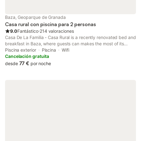
Baza, Geoparque de Granada
Casa rural con piscina para 2 personas
9.0
Fantástico
⋅
214 valoraciones
Casa De La Familia - Casa Rural is a recently renovated bed and
breakfast in Baza, where guests can makes the most of its
outdoor swimming pool, garden and barbecue facilities. The
Piscina exterior
Piscina
Wifi
property has mountain and pool views.
Cancelación gratuita
77 €
desde
por noche