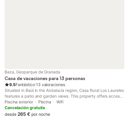
Baza, Geoparque de Granada
Casa de vacaciones para 13 personas
9.5
Fantástico
⋅
13 valoraciones
Situated in Baúl in the Andalucía region, Casa Rural Los Laureles
features a patio and garden views. This property offers access
to a balcony, darts, free private parking and free WiFi. Guests
Piscina exterior
Piscina
Wifi
can make use of a garden.
Cancelación gratuita
265 €
desde
por noche