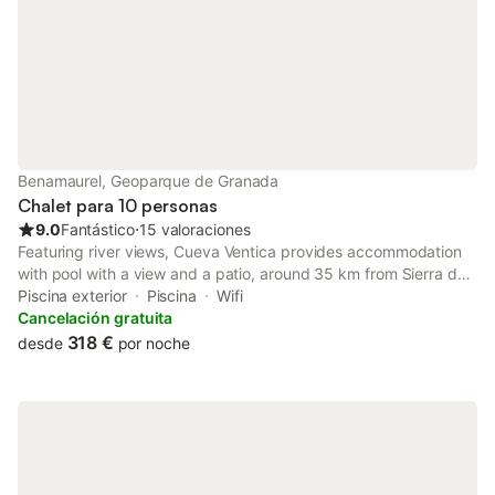
Benamaurel, Geoparque de Granada
Chalet para 10 personas
9.0
Fantástico
⋅
15 valoraciones
Featuring river views, Cueva Ventica provides accommodation
with pool with a view and a patio, around 35 km from Sierra de
Castril Natural Park. This property offers access to a balcony, a
Piscina exterior
Piscina
Wifi
pool table, free private parking and free WiFi.
Cancelación gratuita
318 €
desde
por noche