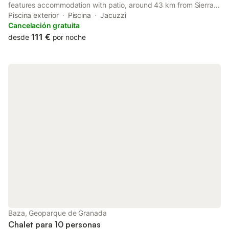
features accommodation with patio, around 43 km from Sierra
de Castril Natural Park. With pool views, this accommodation
Piscina exterior
Piscina
Jacuzzi
offers a balcony and a swimming pool.
Cancelación gratuita
111 €
desde
por noche
Baza, Geoparque de Granada
Chalet para 10 personas