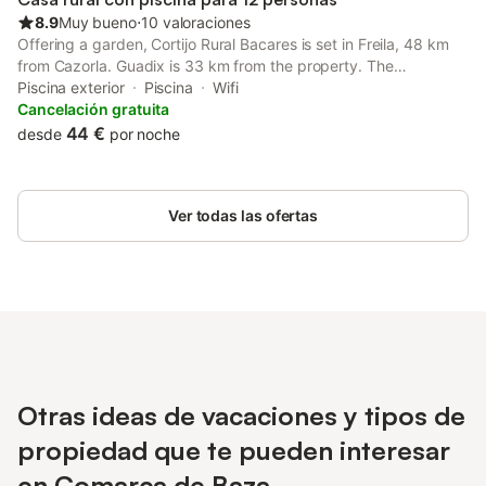
8.9
Muy bueno
⋅
10 valoraciones
Offering a garden, Cortijo Rural Bacares is set in Freila, 48 km
from Cazorla. Guadix is 33 km from the property. The
accommodation is equipped with a seating area. There is also a
Piscina exterior
Piscina
Wifi
dining area and a kitchen fitted with a dishwasher and
Cancelación gratuita
microwave.
44 €
desde
por noche
Ver todas las ofertas
Otras ideas de vacaciones y tipos de
propiedad que te pueden interesar
en Comarca de Baza