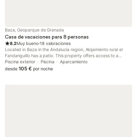
Baza, Geoparque de Granada
Casa de vacaciones para 8 personas
8.2
Muy bueno
⋅
18 valoraciones
Located in Baza in the Andalucía region, Alojamiento rural el
Fandanguillo has a patio. This property offers access to a
terrace and free private parking.
Piscina exterior
Piscina
Aparcamiento
105 €
desde
por noche