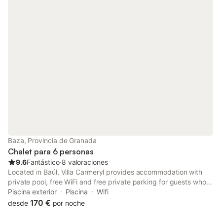
Baza, Provincia de Granada
Chalet para 6 personas
9.6
Fantástico
⋅
8 valoraciones
Located in Baúl, Villa Carmeryl provides accommodation with
private pool, free WiFi and free private parking for guests who
drive. The property features garden views. Guests can make
Piscina exterior
Piscina
Wifi
use of a garden.
170 €
desde
por noche