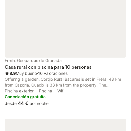
Freila, Geoparque de Granada
Casa rural con piscina para 10 personas
8.9
Muy bueno
⋅
10 valoraciones
Offering a garden, Cortijo Rural Bacares is set in Freila, 48 km
from Cazorla. Guadix is 33 km from the property. The
accommodation is equipped with a seating area. There is also a
Piscina exterior
Piscina
Wifi
dining area and a kitchen fitted with a dishwasher and
Cancelación gratuita
microwave.
44 €
desde
por noche