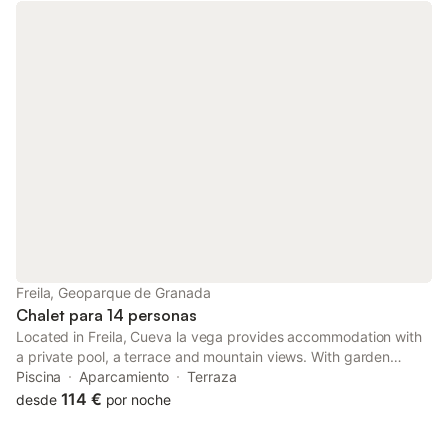
Freila, Geoparque de Granada
Chalet para 14 personas
Located in Freila, Cueva la vega provides accommodation with
a private pool, a terrace and mountain views. With garden
views, this accommodation offers a patio.
Piscina
Aparcamiento
Terraza
114 €
desde
por noche