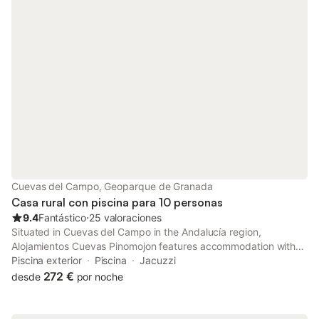
Cuevas del Campo, Geoparque de Granada
Casa rural con piscina para 10 personas
9.4
Fantástico
⋅
25 valoraciones
Situated in Cuevas del Campo in the Andalucía region,
Alojamientos Cuevas Pinomojon features accommodation with
free private parking, as well as access to a hot tub. The
Piscina exterior
Piscina
Jacuzzi
property features mountain and garden views.
272 €
desde
por noche