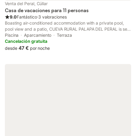
Venta del Peral, Cúllar
Casa de vacaciones para 11 personas
9.0
Fantástico
⋅
3 valoraciones
Boasting air-conditioned accommodation with a private pool,
pool view and a patio, CUEVA RURAL PALAPA DEL PERAL is set
in El Charcón. This holiday home features a garden and free
Piscina
Aparcamiento
Terraza
private parking. Outdoor seating is also available at the holiday
Cancelación gratuita
home.
47 €
desde
por noche