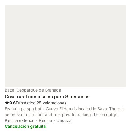
Baza, Geoparque de Granada
Casa rural con piscina para 8 personas
9.6
Fantástico
⋅
28 valoraciones
Featuring a spa bath, Cueva El Haro is located in Baza. There is
an on-site restaurant and free private parking. The country
house provides an outdoor swimming pool, hot tub and a 24-
Piscina exterior
Piscina
Jacuzzi
hour front desk.
Cancelación gratuita