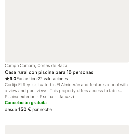
Campo Cámara, Cortes de Baza
Casa rural con piscina para 18 personas
9.0
Fantástico
⋅
22 valoraciones
Cortijo El Rey is situated in El Almicerán and features a pool with
a view and pool views. This property offers access to table
tennis, darts and free private parking. The country house has
Piscina exterior
Piscina
Jacuzzi
family rooms as well as facilities for disabled guests.
Cancelación gratuita
150 €
desde
por noche