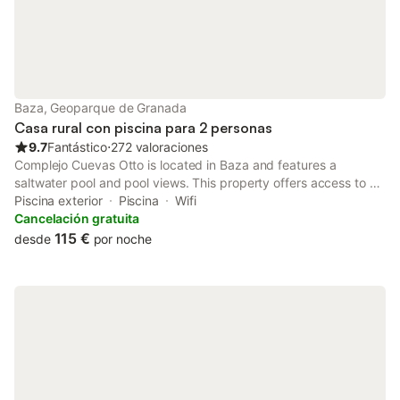
Baza, Geoparque de Granada
Casa rural con piscina para 2 personas
9.7
Fantástico
⋅
272 valoraciones
Complejo Cuevas Otto is located in Baza and features a
saltwater pool and pool views. This property offers access to a
terrace and free private parking. Every room is equipped with a
Piscina exterior
Piscina
Wifi
balcony with views of the garden.
Cancelación gratuita
115 €
desde
por noche