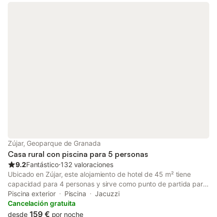
Zújar, Geoparque de Granada
Casa rural con piscina para 5 personas
9.2
Fantástico
⋅
132 valoraciones
Ubicado en Zújar, este alojamiento de hotel de 45 m² tiene
capacidad para 4 personas y sirve como punto de partida para
explorar el entorno. La propiedad cuenta con un dormitorio con
Piscina exterior
Piscina
Jacuzzi
una cama doble extragrande y un baño privado, ofreciendo
Cancelación gratuita
vistas al lago y al jardín. En el interior, encontrará aire
159 €
desde
por noche