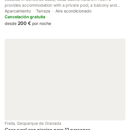
provides accommodation with a private pool, a balcony and
garden views. This property offers access to a terrace and free
Aparcamiento
Terraza
Aire acondicionado
private parking.
Cancelación gratuita
200 €
desde
por noche
Freila, Geoparque de Granada
Casa rural con piscina para 12 personas