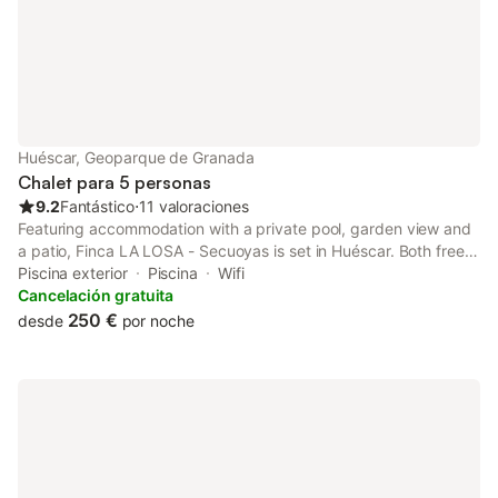
Huéscar, Geoparque de Granada
Chalet para 5 personas
9.2
Fantástico
⋅
11 valoraciones
Featuring accommodation with a private pool, garden view and
a patio, Finca LA LOSA - Secuoyas is set in Huéscar. Both free
WiFi and parking on-site are available at the holiday home free
Piscina exterior
Piscina
Wifi
of charge.
Cancelación gratuita
250 €
desde
por noche