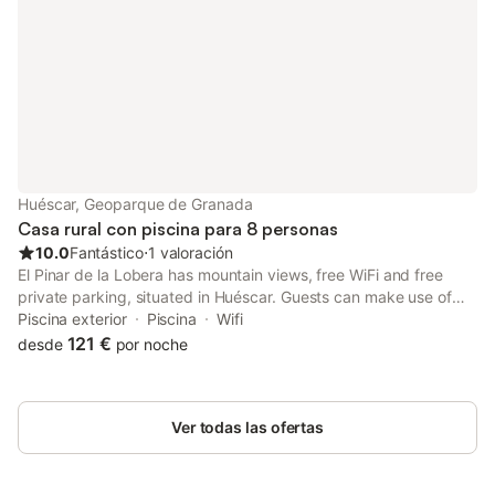
Huéscar, Geoparque de Granada
Casa rural con piscina para 8 personas
10.0
Fantástico
⋅
1 valoración
El Pinar de la Lobera has mountain views, free WiFi and free
private parking, situated in Huéscar. Guests can make use of
the outdoor pool or the barbecue, or enjoy views of the garden
Piscina exterior
Piscina
Wifi
and quiet street.
121 €
desde
por noche
Ver todas las ofertas