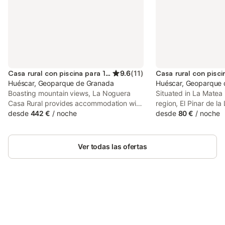
Casa rural con piscina para 19 personas
9.6
(
11
)
Huéscar, Geoparque de Granada
Huéscar, Geoparque 
Boasting mountain views, La Noguera
Situated in La Matea 
Casa Rural provides accommodation with
region, El Pinar de la
a seasonal outdoor swimming pool and a
desde
442 €
/
noche
This property offers 
desde
80 €
/
noche
balcony, around 39 km from Sierra de
and free private park
Castril Natural Park. With river views, this
accommodation offers a patio.
Ver todas las ofertas
Ahorra hasta un 10% en muchos
Inicia sesión
alojamientos con tu cuenta.