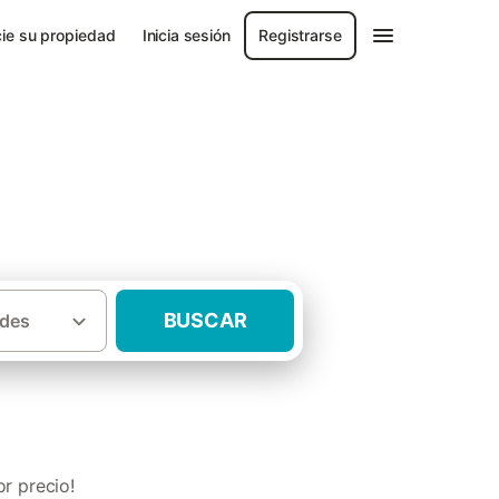
ie su propiedad
Inicia sesión
Registrarse
BUSCAR
des
·
es
Casas rurales con piscina Andalucía
r precio!