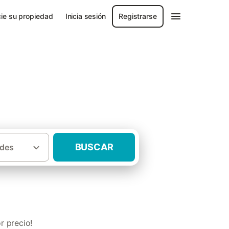
ie su propiedad
Inicia sesión
Registrarse
BUSCAR
des
·
les
Hoteles rurales con niños Andalucía
r precio!