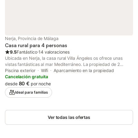
Nerja, Provincia de Málaga
Casa rural para 4 personas
9.5
Fantástico
⋅
14 valoraciones
Ubicada en Nerja, la casa rural Villa Ángeles os ofrece unas
vistas fantásticas al mar Mediterráneo. La propiedad de 2
plantas dispone de un salón con sofá cama para 2 personas,
Piscina exterior
Wifi
Aparcamiento en la propiedad
cocina bien equipada, 1 dormitorio y 1 baño, con capacidad
Cancelación gratuita
para 4 huéspedes. El amplio comedor brinda espectaculares
80 €
desde
por noche
vistas panorámicas de Nerja, Frigiliana, Torrox, las montañas y
Ideal para familias
el mar. Entre las comodidades encontraréis Wi-Fi, TV, aire
acondicionado y lavadora. También hay cuna y trona
disponibles. Disfrutad de un espacio exterior privado con
piscina, terraza cubierta y barbacoa. La piscina se encuentra a
Ver todas las ofertas
20 metros de la casa y se accede por una entrada
independiente. Con impresionantes vistas al mar, la propiedad
está a pocos minutos en coche del centro de Nerja, Frigiliana y