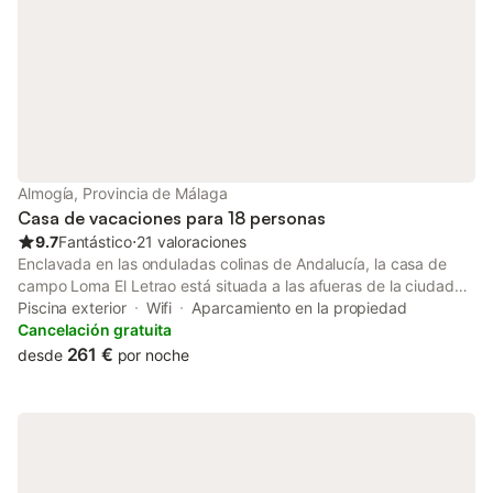
ambiente acogedor. Aquí podrás compart
Almogía, Provincia de Málaga
Casa de vacaciones para 18 personas
9.7
Fantástico
⋅
21 valoraciones
Enclavada en las onduladas colinas de Andalucía, la casa de
campo Loma El Letrao está situada a las afueras de la ciudad
de Almogía y cuenta con un bonito diseño, así como con una
Piscina exterior
Wifi
Aparcamiento en la propiedad
excepcional zona de piscina. Distribuida en 2 plantas, la casa
Cancelación gratuita
de vacaciones seduce por sus elementos arquitectónicos de
261 €
desde
por noche
piedra y madera y consta de un amplio salón/comedor diáfano
con vigas rústicas en el techo, una chimenea y una cocina
integrada bien equipada, 5 dormitorios (todos con cama de
matrimonio, 3 con 2 camas individuales adicionales cada uno y
uno con 2 camas de matrimonio y una cama individual adicional)
y 2 cuartos de baño. La casa de vacaciones, apta para niños,