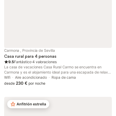
en el recinto. Tened en cuenta que no se permiten eventos en la
propiedad.
Carmona , Provincia de Sevilla
Casa rural para 4 personas
9.5
Fantástico
⋅
4 valoraciones
La casa de vacaciones Casa Rural Carmo se encuentra en
Carmona y es el alojamiento ideal para una escapada de relax.
La propiedad de 50 m² consta de una sala de estar, una cocina,
Wifi
Aire acondicionado
Ropa de cama
2 dormitorios y 1 baño, por lo que puede alojar a 4 personas.
230 €
desde
por noche
Los servicios adicionales incluyen Wi-Fi, televisión, aire
acondicionado y lavadora. También hay una cuna disponible.
Este alquiler de vacaciones ofrece una zona exterior privada
con piscina, terraza descubierta y terraza cubierta. Hay 2
Anfitrión estrella
plazas de parking disponibles en la propiedad y hay
aparcamiento gratuito disponible en la calle. Se permite un