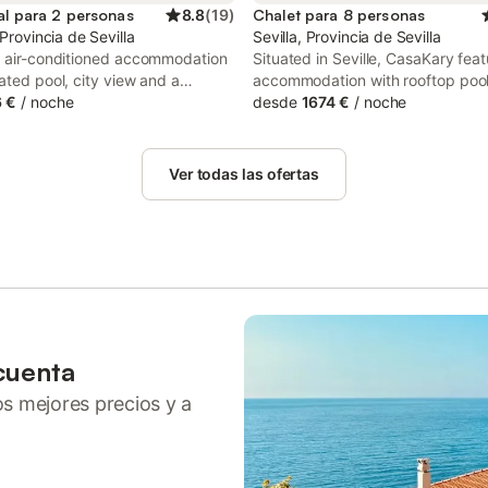
al para 2 personas
8.8
(
19
)
Chalet para 8 personas
 Provincia de Sevilla
Sevilla, Provincia de Sevilla
g air-conditioned accommodation
Situated in Seville, CasaKary fea
ated pool, city view and a
accommodation with rooftop pool
 CASA SEÑORIAL CON PISCINA.
 €
/
noche
WiFi and free private parking for
desde
1674 €
/
noche
NA ISABEL is located in
who drive. With city views, this
 With quiet street views, this
accommodation offers a balcony
ation offers a balcony.
Ver todas las ofertas
cuenta
ros mejores precios y a