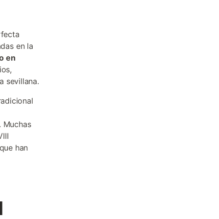
rfecta
das en la
o en
ios,
 sevillana.
radicional
o. Muchas
III
 que han
l