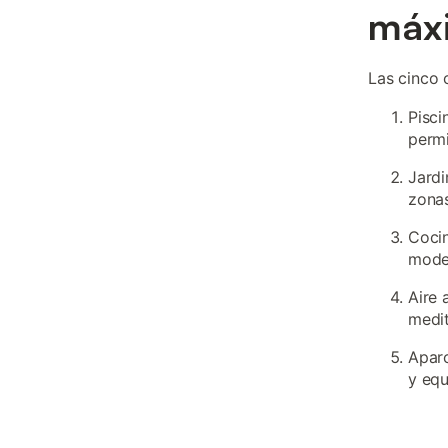
máxi
Las cinco 
Pisci
permi
Jardi
zonas
Coci
moder
Aire 
medit
Aparc
y eq