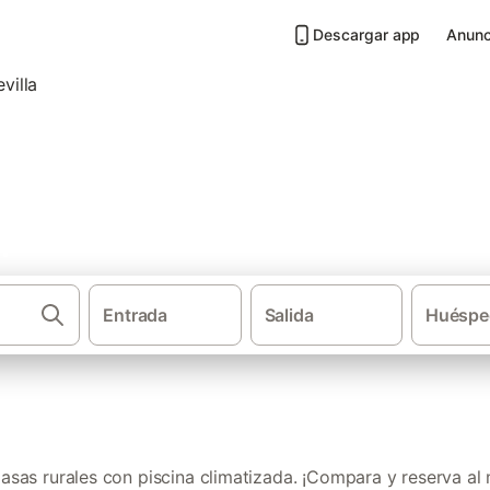
Descargar app
Anunc
piscina climatizada en Provinc
Entrada
Salida
Huéspe
·
Casas rurales
Casas rurales con
sas rurales con piscina climatizada. ¡Compara y reserva al 