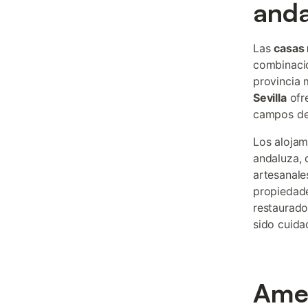
anda
Las
casas 
combinació
provincia 
Sevilla
ofre
campos de 
Los alojam
andaluza, 
artesanale
propiedade
restaurado
sido cuida
Amen