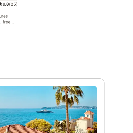
9.8
(
25
)
tures
, free
 guests
.