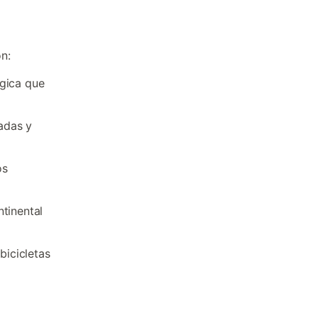
n:
ógica que
adas y
os
ntinental
icicletas