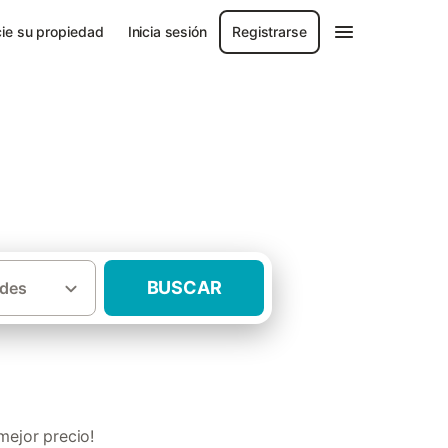
ie su propiedad
Inicia sesión
Registrarse
ia de Sevilla
BUSCAR
des
 piscina climatizada Provincia de Sevilla
mejor precio!