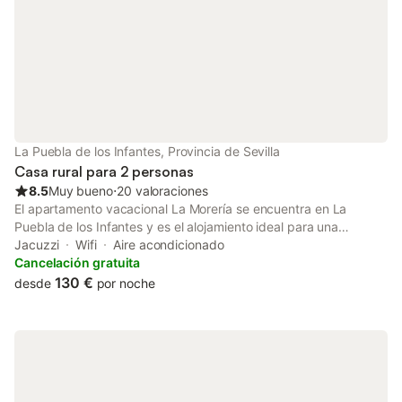
propiedad.
La Puebla de los Infantes, Provincia de Sevilla
Casa rural para 2 personas
8.5
Muy bueno
⋅
20 valoraciones
El apartamento vacacional La Morería se encuentra en La
Puebla de los Infantes y es el alojamiento ideal para una
escapada relajante. La propiedad de 30 m² dispone de salón,
Jacuzzi
Wifi
Aire acondicionado
cocina totalmente equipada, 1 dormitorio y 1 baño, y tiene
Cancelación gratuita
capacidad para 2 personas. Entre las comodidades adicionales
130 €
desde
por noche
se incluyen Wi-Fi con espacio de trabajo para teletrabajo, smart
TV con servicios de streaming y aire acondicionado. La
propiedad cuenta con piscina privada climatizada y jacuzzi
privado, ambos disponibles las 24 horas. Por respeto a los
vecinos, os pedimos que utilicéis el jacuzzi entre las 11:00 y las
15:00 y de 18:00 a 00:00. Hay varias rutas de senderismo