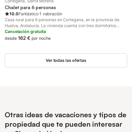
Cortegana, Sierra Morena
por las dehesas, que incluyen sesiones de alimentación con
Chalet para 6 personas
cerdos y vacas.
10.0
Fantástico
⋅
1 valoración
Casa rural para 6 personas en Cortegana, en la provincia de
Huelva, Andalucía. La vivienda cuenta con tres dormitorios
dobles, dos con camas individuales y uno con una cama de
Cancelación gratuita
matrimonio, además de un cuarto de baño con ducha, un salón
162 €
desde
por noche
comedor con chimenea, cocina totalmente equipada y terraza.
En el exterior se puede disfrutar de la barbacoa y la piscina. El
acceso se efectúa a través de un carril estrecho de tierra de
Ver todas las ofertas
350 metros.
Otras ideas de vacaciones y tipos de
propiedad que te pueden interesar