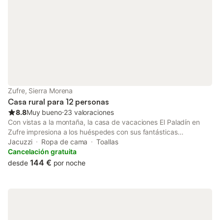
libre de humo; no se permiten fiestas ni eventos.
Zufre, Sierra Morena
Casa rural para 12 personas
8.8
Muy bueno
⋅
23 valoraciones
Con vistas a la montaña, la casa de vacaciones El Paladín en
Zufre impresiona a los huéspedes con sus fantásticas
panorámicas. La propiedad de 2 plantas consta de un salón,
Jacuzzi
Ropa de cama
Toallas
una cocina totalmente equipada, 5 dormitorios y 6 cuartos de
Cancelación gratuita
baño, por lo que puede alojar hasta 12 personas. Los servicios
144 €
desde
por noche
adicionales incluyen televisión y lavadora. También hay una
cuna disponible. En el salón principal hay aire acondicionado.
Este alojamiento dispone de zona exterior privada con terrazas
cubiertas y descubiertas, balcón y barbacoa. Se recomienda
visitar Aracena, las minas de Río Tinto, el castillo del Real de la