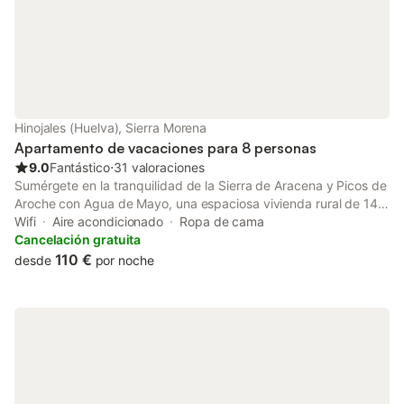
Hinojales (Huelva), Sierra Morena
Apartamento de vacaciones para 8 personas
9.0
Fantástico
⋅
31 valoraciones
Sumérgete en la tranquilidad de la Sierra de Aracena y Picos de
Aroche con Agua de Mayo, una espaciosa vivienda rural de 140
m² en el pintoresco pueblo de Hinojales, Huelva. Perfecta para
Wifi
Aire acondicionado
Ropa de cama
grupos de hasta 8 personas, dispone de 4 habitaciones con 7
Cancelación gratuita
camas entre camas de matrimonio e individuales. El alojamiento
110 €
desde
por noche
cuenta con aire acondicionado, WiFi gratuito, balcón, amplio
patio privado y zona de barbacoa, ideales para disfrutar del
fresco y las noches estrelladas de la sierra. Situado en planta
baja, ofrece acceso cómodo para toda la familia. En los
alrededores encontrarás rutas de senderismo, pueblos con
encanto como Aracena o Almonaster la Real, y la auténtica
gastronomía ibérica que ha hecho famosa a esta comarca. Tu
mascota es bienvenida sin ningún coste adicional. Alojamiento