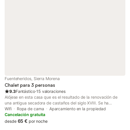
baja, ofrece acceso cómodo para toda la familia. En los
alrededores encontrarás rutas de senderismo, pueblos con
encanto como Aracena o Almonaster la Real, y la auténtica
gastronomía ibérica que ha hecho famosa a esta comarca. Tu
mascota es bienvenida sin ningún coste adicional. Alojamiento
libre de humo; no se permiten fiestas ni eventos.
Fuenteheridos, Sierra Morena
Chalet para 3 personas
9.3
Fantástico
⋅
15 valoraciones
Alójese en esta casa que es el resultado de la renovación de
una antigua secadora de castaños del siglo XVIII. Se ha
restaurado y convertido en una casa preciosa, cómoda y
Wifi
Ropa de cama
Aparcamiento en la propiedad
acogedora. A tan sólo 30m. de un "Hermoso Bosque de
Cancelación gratuita
Castaños", el Alojamiento Turístico Zarzo del Tragaluz se
65 €
desde
por noche
encuentra en Fuenteheridos (pueblo declarado Conjunto