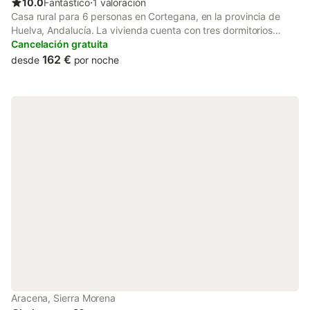
10.0
Fantástico
⋅
1 valoración
Casa rural para 6 personas en Cortegana, en la provincia de
Huelva, Andalucía. La vivienda cuenta con tres dormitorios
dobles, dos con camas individuales y uno con una cama de
Cancelación gratuita
matrimonio, además de un cuarto de baño con ducha, un salón
162 €
desde
por noche
comedor con chimenea, cocina totalmente equipada y terraza.
En el exterior se puede disfrutar de la barbacoa y la piscina. El
acceso se efectúa a través de un carril estrecho de tierra de
350 metros.
Aracena, Sierra Morena