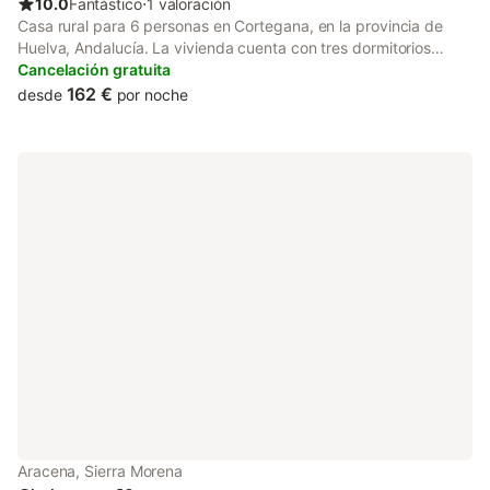
10.0
Fantástico
⋅
1 valoración
Casa rural para 6 personas en Cortegana, en la provincia de
Huelva, Andalucía. La vivienda cuenta con tres dormitorios
dobles, dos con camas individuales y uno con una cama de
Cancelación gratuita
matrimonio, además de un cuarto de baño con ducha, un salón
162 €
desde
por noche
comedor con chimenea, cocina totalmente equipada y terraza.
En el exterior se puede disfrutar de la barbacoa y la piscina. El
acceso se efectúa a través de un carril estrecho de tierra de
350 metros.
Aracena, Sierra Morena