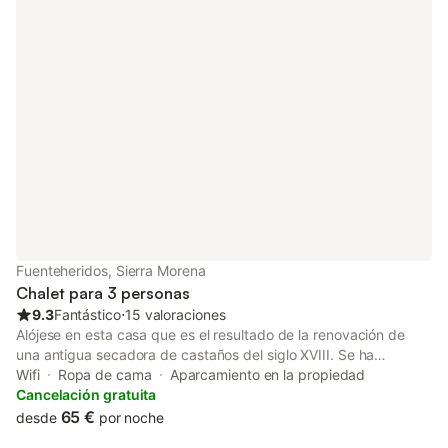
baja, ofrece acceso cómodo para toda la familia. En los
alrededores encontrarás rutas de senderismo, pueblos con
encanto como Aracena o Almonaster la Real, y la auténtica
gastronomía ibérica que ha hecho famosa a esta comarca. Tu
mascota es bienvenida sin ningún coste adicional. Alojamiento
libre de humo; no se permiten fiestas ni eventos.
Fuenteheridos, Sierra Morena
Chalet para 3 personas
9.3
Fantástico
⋅
15 valoraciones
Alójese en esta casa que es el resultado de la renovación de
una antigua secadora de castaños del siglo XVIII. Se ha
restaurado y convertido en una casa preciosa, cómoda y
Wifi
Ropa de cama
Aparcamiento en la propiedad
acogedora. A tan sólo 30m. de un "Hermoso Bosque de
Cancelación gratuita
Castaños", el Alojamiento Turístico Zarzo del Tragaluz se
65 €
desde
por noche
encuentra en Fuenteheridos (pueblo declarado Conjunto