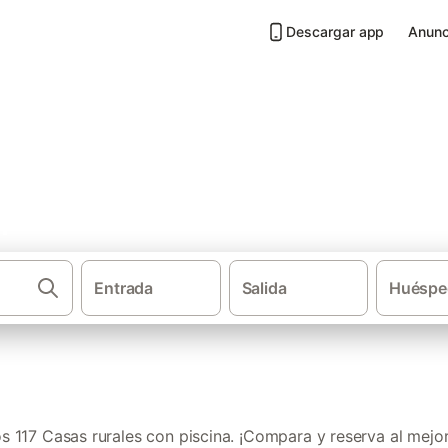
Descargar app
Anunc
 piscina en Sierra de Huelva
Entrada
Salida
Huéspe
·
·
Casas rurales
Andalucía
Ca
 117 Casas rurales con piscina. ¡Compara y reserva al mejor