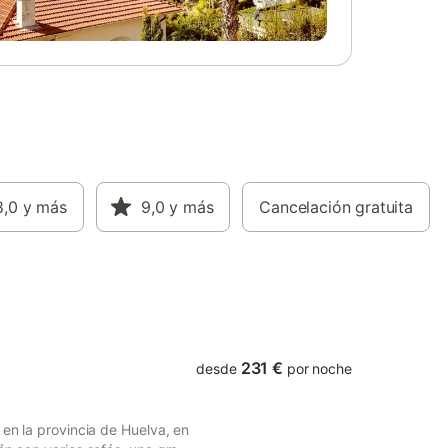
a una
parque, a los pies de La Peña. La piscina
Hay
es compartida con otras 2 casas. Hay una
opiedad.
plaza de aparcamiento disponible en el
n y sin
recinto. Las familias con niños son
les y
bienvenidas y se puede proporcionar una
te
cuna bajo petición. Se permite un máximo
de una mascota; tenga en cuenta que no
se aceptan perros de razas peligrosas. No
está permitido fumar ni celebrar eventos.
El servicio de ropa de cama y toallas está
8,0
y más
disponible por un cargo adicional por
9,0
y más
Cancelación gratuita
estancia.
231 €
desde
por noche
 en la provincia de Huelva, en