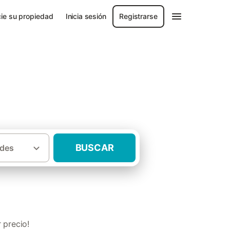
ie su propiedad
Inicia sesión
Registrarse
BUSCAR
des
sas rurales con piscina Sierra de Huelva
 precio!