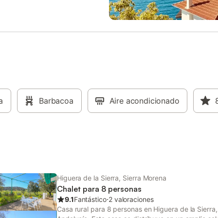
rra y Almonaster de la Sierra. Hay
exterior para relajarse. Ideal par
a de aparcamiento disponible en
escapada vacacional tranquila. 
o. Se admiten familias con niños.
aparcamiento disponible en la pr
a 1 mascota, aunque no se
Se admiten mascotas bajo petició
perros de razas peligrosas. No
coste adicional. Rodeado de árbo
e fumar ni celebrar eventos. El
vegetación en una zona totalmen
de ropa de cama y toallas está
privada.
e por un cargo adicional.
a
Barbacoa
Aire acondicionado
Higuera de la Sierra, Sierra Morena
Chalet para 8 personas
9.1
Fantástico
⋅
2 valoraciones
Casa rural para 8 personas en Higuera de la Sierra,