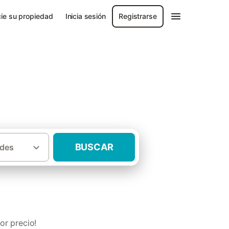
ie su propiedad
Inicia sesión
Registrarse
BUSCAR
des
·
Habitaciones en casas rurales Córdoba
or precio!