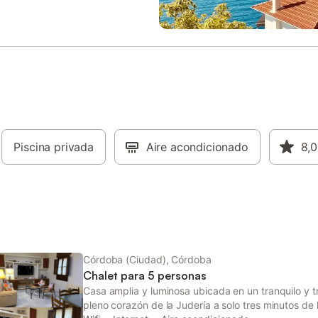
ias les encantará la casita de
cocina bien equipada es ideal pa
ra niños, mientras que la mesa
preparar comidas familiares y re
pong ofrece diversión para todas
sociales. Dormitorios y Baños : - 
s. Interior y distribución El
dormitorio con cama doble - 2 do
de esta encantadora villa combina
con 2 camas individuales cada un
ación rústica y clásica con
dormitorio con 1 cama doble y 2
s de caza, creando un ambiente
individuales - 2 baños con bañer
 acogedor. Equipado con todas las
y aseo. Lugares de interés cercan
des modernas, asegura una
Situada en Córdoba, estarás cer
cómoda y relajante. Planta baja:
numerosas atracciones, incluida 
a completamente equipada
Piscina privada
Aire acondicionado
Mezquita-Catedral, que atrae a v
8,0
una cocina de gas de 4 fuegos,
de todo el mundo. No te pierdas 
co/congelador, microondas,
Alcázar de los Reyes Cristianos y 
orno eléctrico, lavavajillas y
encantador barrio judío. Muchas
 utensilios de cocina necesarios.
actividades culturales y gastron
dora se encuentra en un cua
esperan a pocos pasos. Acc
Córdoba (Ciudad), Córdoba
Chalet para 5 personas
Casa amplia y luminosa ubicada en un tranquilo y t
pleno corazón de la Judería a solo tres minutos de