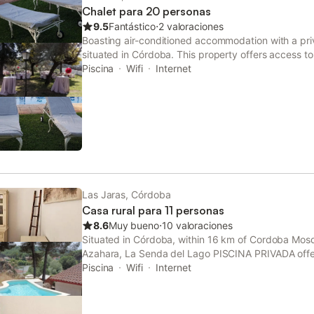
Chalet para 20 personas
9.5
Fantástico
⋅
2 valoraciones
Boasting air-conditioned accommodation with a privat
situated in Córdoba. This property offers access to 
private parking and free WiFi. Guests can make use
Piscina
Wifi
Internet
Las Jaras, Córdoba
Casa rural para 11 personas
8.6
Muy bueno
⋅
10 valoraciones
Situated in Córdoba, within 16 km of Cordoba Mo
Azahara, La Senda del Lago PISCINA PRIVADA offe
WiFi, air conditioning, a seasonal outdoor swimmin
Piscina
Wifi
Internet