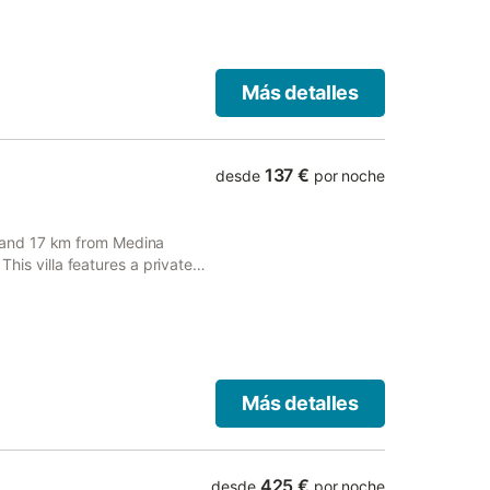
Más detalles
137 €
desde
por noche
and 17 km from Medina
This villa features a private
ee private parking.
Más detalles
425 €
desde
por noche