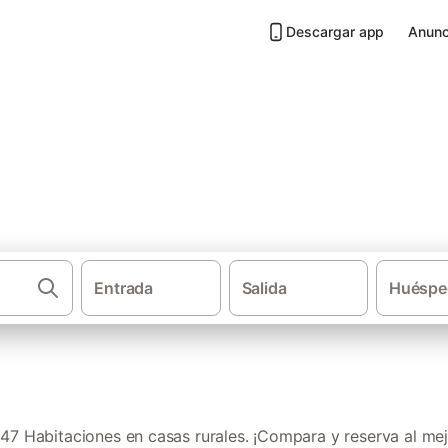
Descargar app
Anunc
asas rurales en Córdoba
Entrada
Salida
Huéspe
·
Casas rurales
Andalucía
7 Habitaciones en casas rurales. ¡Compara y reserva al mej