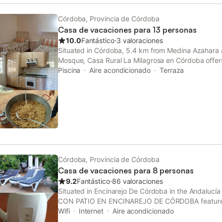
Córdoba, Provincia de Córdoba
Casa de vacaciones para 13 personas
10.0
Fantástico
⋅
3 valoraciones
Situated in Córdoba, 5.4 km from Medina Azahara
Mosque, Casa Rural La Milagrosa en Córdoba offers 
conditioning. This holiday home has a private pool,
Piscina
Aire acondicionado
Terraza
parking.
Córdoba, Provincia de Córdoba
Casa de vacaciones para 8 personas
9.2
Fantástico
⋅
86 valoraciones
Situated in Encinarejo De Córdoba in the Andaluc
CON PATIO EN ENCINAREJO DE CÓRDOBA features
Wifi
Internet
Aire acondicionado