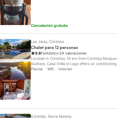
Cancelación gratuita
Las Jaras, Córdoba
Chalet para 12 personas
9.8
Fantástico
⋅
24 valoraciones
Located in Córdoba, 16 km from Cordoba Mosque 
Azahara, Casa Orilla el Lago offers air conditioning. 
pool, a garden, barbecue facilities, free WiFi and fr
Piscina
Wifi
Internet
Córdoba, Sierra Morena