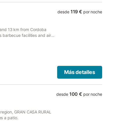
119 €
desde
por noche
 and 13 km from Cordoba
barbecue facilities and air
 a garden and free private
Más detalles
100 €
desde
por noche
ía region, GRAN CASA RURAL
 a patio.