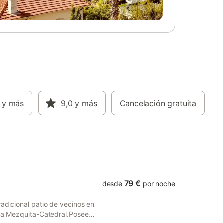
ra
suite, armarios empotrados y vistas al
uniones
jardín. - Segundo dormitorio: cama de 150
1
cm, baño en suite, ambiente cálido y
rmitorios
acogedor. - Tercer dormitorio: dos camas
o - 1
individuales de 90 cm, perfecto para
 camas
niños o amigos. - Cuarto dormitorio: cama
a, ducha
de 150 cm y un ambiente sereno. La
os :
moderna cocina está completamente
ca de
equipada con todos los electrodomésticos
la famosa
y utensilios necesarios, y da acceso a una
isitantes
y más
práctica zona de lavandería. La propiedad
9,0
y más
Cancelación gratuita
el
incluye también aparcamiento privado
el
para dos vehículos. Cada rincón de esta
villa ha sido diseñado para garantizar una
ómicas te
estancia cómoda y exclusiva, en un
entorno residencial tranqui
79 €
desde
por noche
radicional patio de vecinos en
 la Mezquita-Catedral.Posee