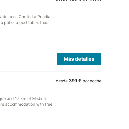
e pool, Cortijo La Priorita is
a patio, a pool table, free
 of a garden.
Más detalles
399 €
desde
por noche
sque and 17 km of Medina
rs accommodation with free
g pool and a garden.