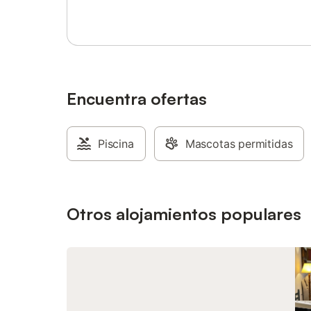
las famil
juegos pa
de ping-
las edade
interior 
una decor
elemento
Encuentra ofertas
cálido y
comodida
estancia 
Piscina
Mascotas permitidas
La cocin
incluye 
frigorífi
pequeño h
todos los
Otros alojamientos populares
Una lava