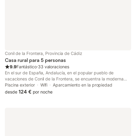
normas gubernamentale
Conil de la Frontera, Provincia de Cádiz
Casa rural para 5 personas
9.9
Fantástico
⋅
33 valoraciones
En el sur de España, Andalucía, en el popular pueblo de
vacaciones de Conil de la Frontera, se encuentra la moderna
casa vacacional, Casa Toria. Es una casa completamente nueva
Piscina exterior
Wifi
Aparcamiento en la propiedad
y moderna con dos habitaciones, jardín, piscina, bbq y parking
124 €
desde
por noche
privado, a 6 km sin tráfico, de las playas con Bandera Azul de
Roche y Novo Sancti Petri (La Barrosa). A 500m hay tiendas,
bares y restaurantes de El Colorado. La casa está construida de
madera (115m2), ubicada en un terreno privado de 600m2 con
parking privado. La casa dispone de una amplia terraza con
vistas a la piscina 9x4m, una espaciosa y abierta cocina-
comedor-salón con grandes ventanales de acceso y vistas al