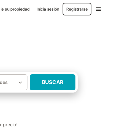
ie su propiedad
Inicia sesión
Registrarse
BUSCAR
des
·
ales
Casas rurales adaptadas Andalucía
 precio!