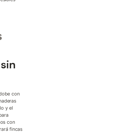
s
sin
adobe con
anaderas
o y el
para
ños con
ará fincas