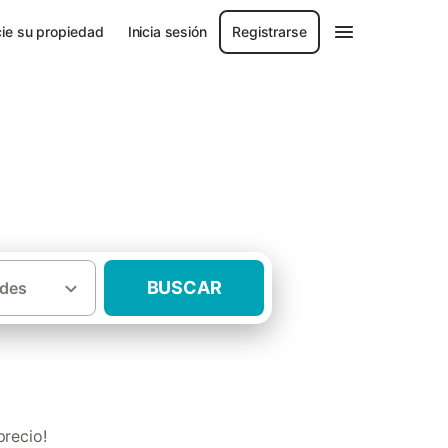
ie su propiedad
Inicia sesión
Registrarse
BUSCAR
des
·
alucía
Casas rurales adaptadas Huelva
recio!