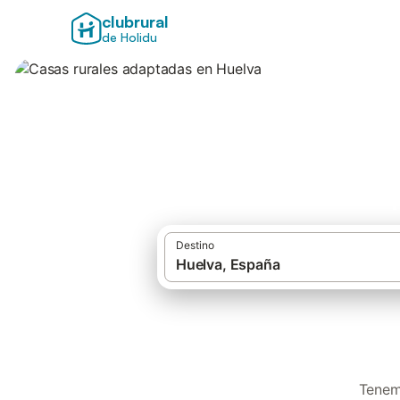
clubrural
de Holidu
Casas rurales ada
Destino
Tenemo