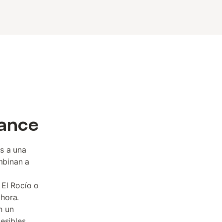
cance
s a una
mbinan a
 El Rocío o
hora.
n un
esibles