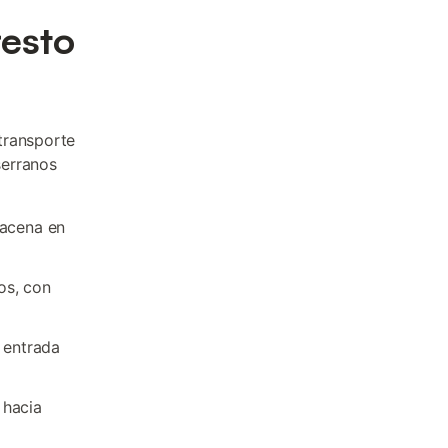
resto
transporte
serranos
racena en
tos, con
e entrada
 hacia