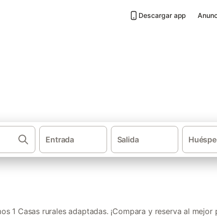
Descargar app
Anunc
ptadas en Huelva
Entrada
Salida
Huéspe
·
Casas rurales
And
s 1 Casas rurales adaptadas. ¡Compara y reserva al mejor p