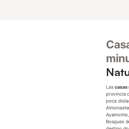
Casa
minu
Natu
Las
casas 
provincia 
poca dista
Almonaster
Ayamonte, 
Bosques de
destino do