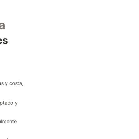
a
es
s y costa,
aptado y
ialmente