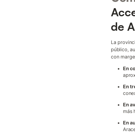
Acce
de A
La provinc
público, a
con marge
En c
apro
En tr
conex
En a
más h
En a
Arace