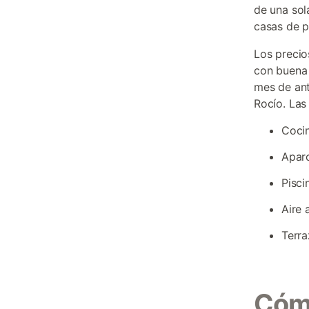
de una sol
casas de p
Los precio
con buena 
mes de ant
Rocío. La
Cocin
Aparc
Pisci
Aire 
Terra
Cómo