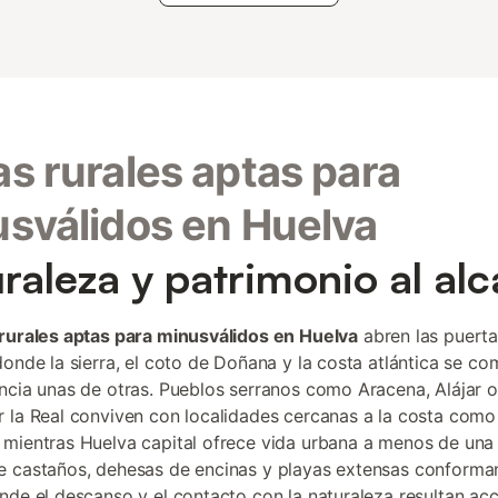
s rurales aptas para
sválidos en Huelva
raleza y patrimonio al al
rurales aptas para minusválidos en Huelva
abren las puerta
donde la sierra, el coto de Doñana y la costa atlántica se co
ncia unas de otras. Pueblos serranos como Aracena, Alájar o
 la Real conviven con localidades cercanas a la costa como
mientras Huelva capital ofrece vida urbana a menos de una 
 castaños, dehesas de encinas y playas extensas conforma
nde el descanso y el contacto con la naturaleza resultan acc