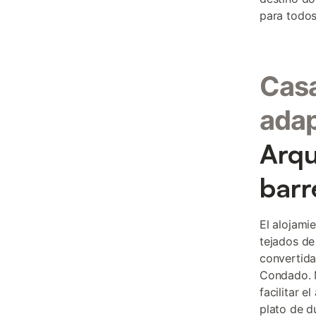
para todos 
Casa
adap
Arqu
barr
El alojami
tejados de
convertida
Condado. 
facilitar 
plato de d