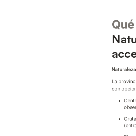
Qué 
Natu
acce
Naturaleza
La provinc
con opcion
Centr
obser
Gruta
(entr