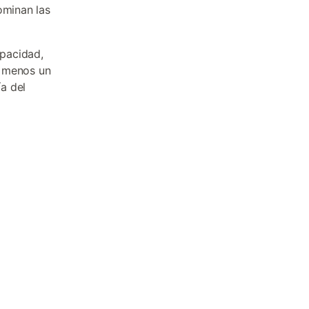
ominan las
pacidad,
l menos un
a del