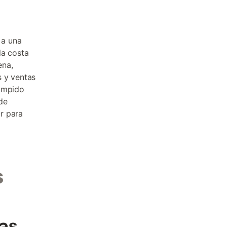
 a una
la costa
ena,
s y ventas
Rompido
de
r para
s
cas