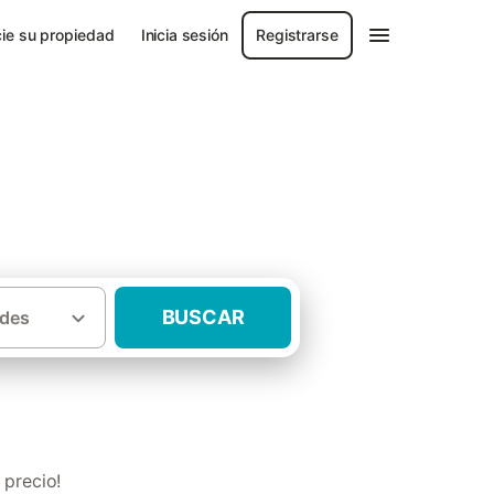
ie su propiedad
Inicia sesión
Registrarse
BUSCAR
des
·
ucía
Casas rurales con mascota Huelva
 precio!