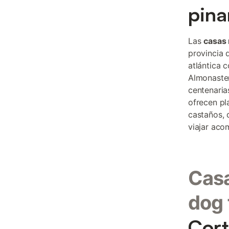
pina
Las
casas 
provincia 
atlántica 
Almonaster
centenaria
ofrecen pl
castaños, 
viajar aco
Casa
dog 
Cort