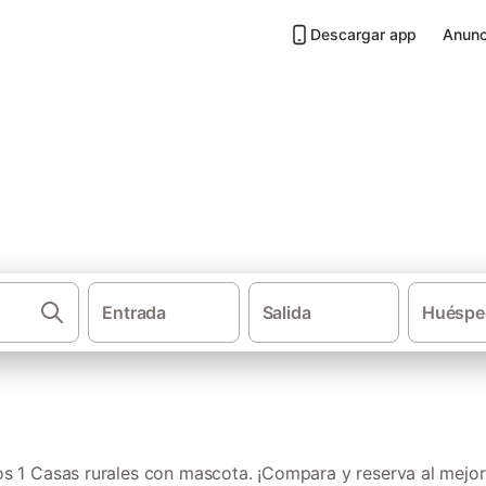
Descargar app
Anunc
 mascota en Huelva
Entrada
Salida
Huéspe
·
Casas rurales
Andal
 1 Casas rurales con mascota. ¡Compara y reserva al mejor