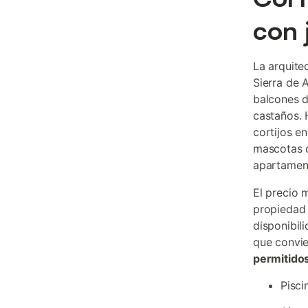
con 
La arquite
Sierra de 
balcones d
castaños. 
cortijos en
mascotas c
apartament
El precio 
propiedad 
disponibil
que convie
permitido
Pisci