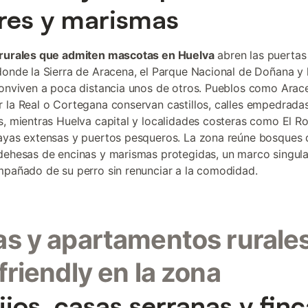
res y marismas
rurales que admiten mascotas en Huelva
abren las puertas
donde la Sierra de Aracena, el Parque Nacional de Doñana y 
conviven a poca distancia unos de otros. Pueblos como Arac
 la Real o Cortegana conservan castillos, calles empedrada
s, mientras Huelva capital y localidades costeras como El 
ayas extensas y puertos pesqueros. La zona reúne bosques 
dehesas de encinas y marismas protegidas, un marco singula
mpañado de su perro sin renunciar a la comodidad.
s y apartamentos rurale
friendly en la zona
ijos, casas serranas y fin