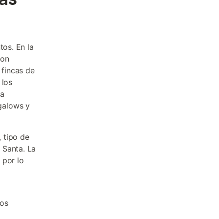
tos. En la
con
fincas de
 los
 a
galows y
 tipo de
 Santa. La
 por lo
sos