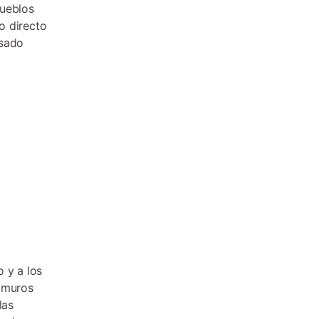
pueblos
o directo
usado
 y a los
n muros
las