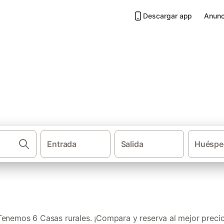
Descargar app
Anunc
Huéscar
Entrada
Salida
Huéspe
·
·
Casas rurales
Andalucía
Prov
Tenemos 6 Casas rurales. ¡Compara y reserva al mejor precio