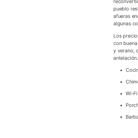
reconverti
pueblo res
afueras en
algunas co
Los precio
con buena
y verano,
antelación
Coci
Chime
Wi-Fi
Porch
Barba