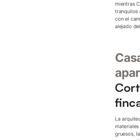
mientras C
tranquilos
con el cam
alejado de
Casa
apar
Cort
finc
La arquite
materiales
gruesos, l