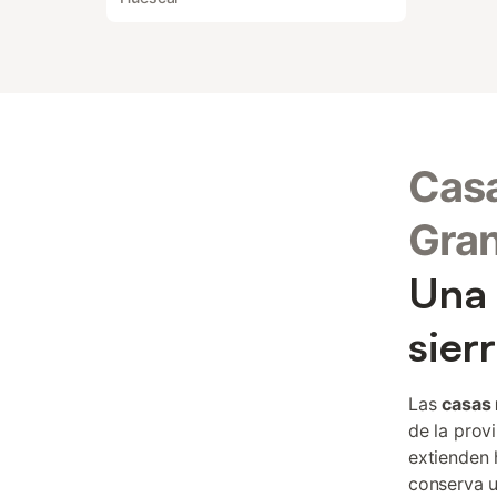
Casa
Gra
Una 
sier
Las
casas 
de la prov
extienden h
conserva u