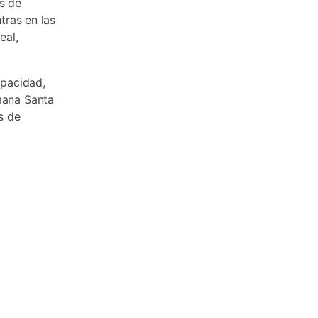
s de
tras en las
eal,
apacidad,
mana Santa
s de