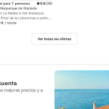
al para 7 personas
9.9
(
36
)
 Geoparque de Granada
in La Matea in the Andalucía
l Pinar de la Lobera has a patio.
erty offers access to a terrace
 €
/
noche
private parking.
Ver todas las ofertas
cuenta
ros mejores precios y a