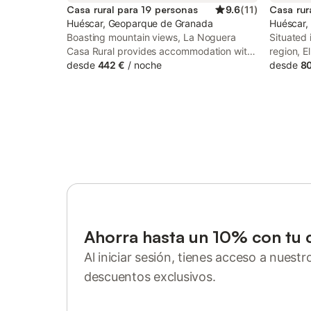
Casa rural para 19 personas
9.6
(
11
)
Casa rur
Huéscar, Geoparque de Granada
Huéscar,
Boasting mountain views, La Noguera
Situated 
Casa Rural provides accommodation with
region, E
a seasonal outdoor swimming pool and a
desde
442 €
/
noche
This prop
desde
80
balcony, around 39 km from Sierra de
and free 
Castril Natural Park. With river views, this
accommodation offers a patio.
Ahorra hasta un 10% con tu 
Al iniciar sesión, tienes acceso a nuest
descuentos exclusivos.
Inicia sesión o regístrate