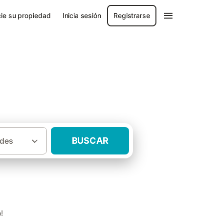
ie su propiedad
Inicia sesión
Registrarse
BUSCAR
des
·
incia de Granada
Casas rurales Huéscar
!