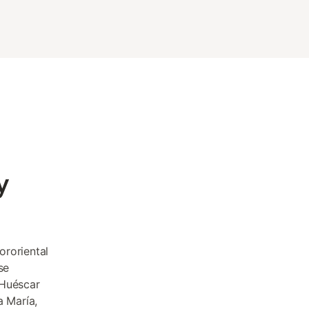
y
ororiental
se
 Huéscar
a María,