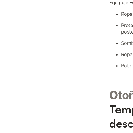
Equipaje E
Ropa 
Prote
poste
Sombr
Ropa 
Botel
Oto
Temp
desc