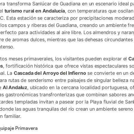
ra transforma Sanlúcar de Guadiana en un escenario ideal p
del
turismo rural en Andalucía
, con temperaturas que oscilan
C. Esta estación se caracteriza por precipitaciones modera
n los campos y riberas del Guadiana, creando un ambiente fr
erfecto para actividades al aire libre. Los almendros y naran
aire de aromas dulces, mientras que las dehesas circundantes 
ntenso.
tos meses primaverales, los visitantes pueden explorar el
Ca
os
, fortificación histórica que ofrece vistas espectaculares so
nal. La
Cascada del Arroyo del Infierno
se convierte en un d
ara rutas de senderismo entre paisajes de singular belleza na
te
Al Andaluz
, ubicado en la cercana localidad portuguesa, o
as gastronómicas transfronterizas que combinan sabores an
 tardes templadas invitan a pasear por la Playa fluvial de San
donde las aguas tranquilas del río crean un ambiente sereno 
n familiar.
quipaje Primavera