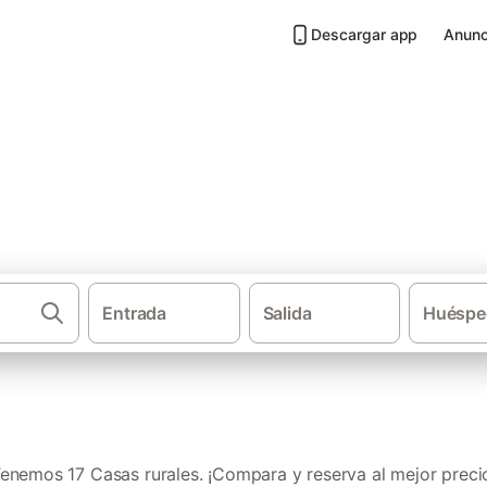
Descargar app
Anunc
Sanlúcar de Guadiana
Entrada
Salida
Huéspe
·
Casas rurales
Andalu
enemos 17 Casas rurales. ¡Compara y reserva al mejor preci