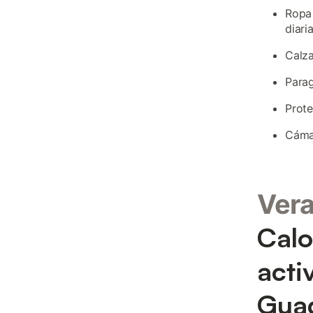
Ropa 
diari
Calz
Para
Prote
Cámar
Ver
Calo
acti
Gua