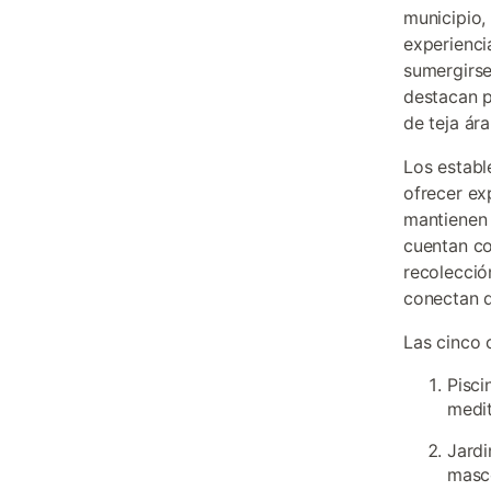
municipio,
experienci
sumergirse
destacan p
de teja ár
Los establ
ofrecer ex
mantienen 
cuentan co
recolecció
conectan d
Las cinco 
Pisci
medit
Jardi
masc