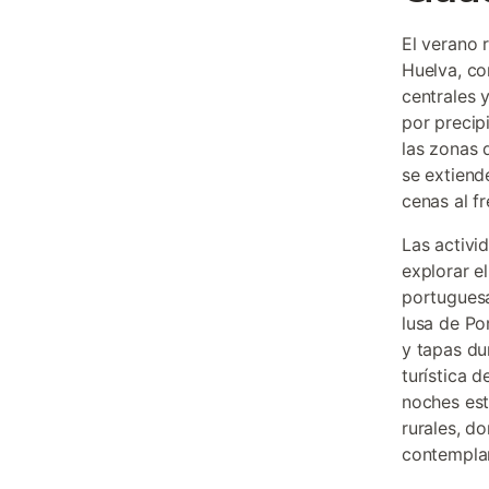
El verano 
Huelva, co
centrales 
por precip
las zonas 
se extiend
cenas al f
Las activi
explorar e
portuguesa
lusa de Po
y tapas du
turística d
noches est
rurales, d
contemplan