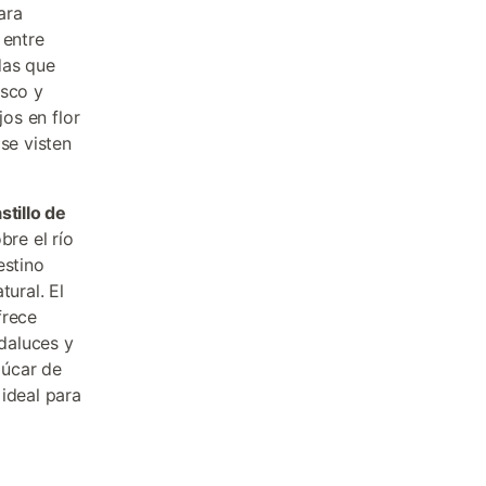
ara
 entre
das que
esco y
jos en flor
se visten
stillo de
bre el río
estino
tural. El
frece
daluces y
lúcar de
ideal para