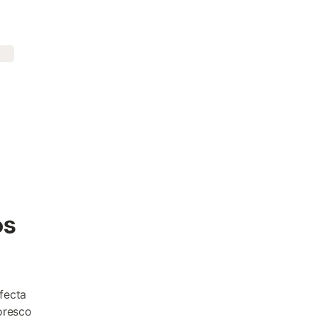
os
fecta
toresco