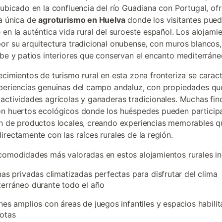
 ubicado en la confluencia del río Guadiana con Portugal, of
a única de
agroturismo en Huelva
donde los visitantes pue
 en la auténtica vida rural del suroeste español. Los alojami
or su arquitectura tradicional onubense, con muros blancos,
abe y patios interiores que conservan el encanto mediterráne
ecimientos de turismo rural en esta zona fronteriza se carac
periencias genuinas del campo andaluz, con propiedades qu
actividades agrícolas y ganaderas tradicionales. Muchas fin
n huertos ecológicos donde los huéspedes pueden participa
n de productos locales, creando experiencias memorables q
irectamente con las raíces rurales de la región.
comodidades más valoradas en estos alojamientos rurales in
nas privadas climatizadas perfectas para disfrutar del clima
erráneo durante todo el año
nes amplios con áreas de juegos infantiles y espacios habili
otas