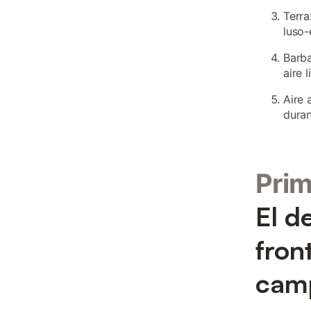
Terra
luso-
Barba
aire l
Aire 
duran
Pri
El d
fron
cam