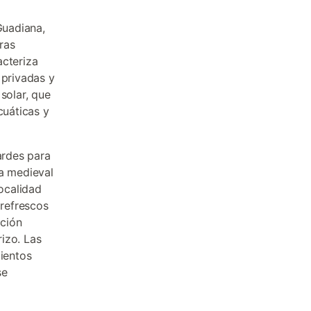
Guadiana,
ras
acteriza
 privadas y
solar, que
cuáticas y
ardes para
za medieval
localidad
refrescos
cción
rizo. Las
mientos
se