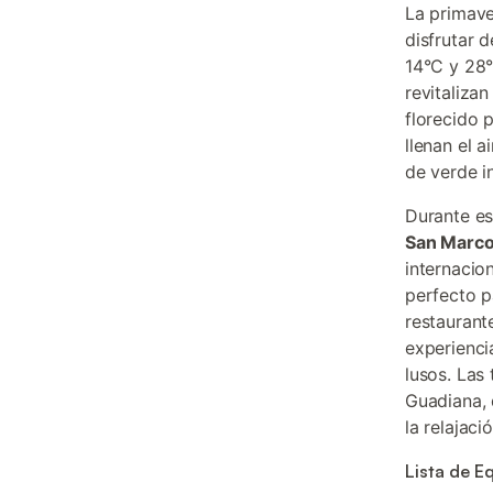
La primave
disfrutar 
14°C y 28°
revitaliza
florecido p
llenan el 
de verde i
Durante es
San Marc
internacio
perfecto p
restauran
experienci
lusos. Las
Guadiana, 
la relajació
Lista de E