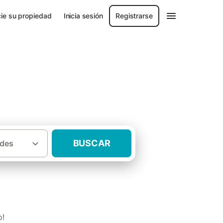
ie su propiedad
Inicia sesión
Registrarse
BUSCAR
des
·
cía
Casas rurales Sanlúcar de Guadiana
o!