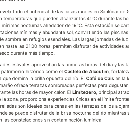
revela todo el potencial de las casas rurales en Sanlúcar de 
n temperaturas que pueden alcanzar los 41°C durante las ho
y mínimas nocturnas alrededor de 19°C. Esta estación se car
itaciones mínimas y abundante sol, convirtiendo las piscinas
de sombra en refugios esenciales. Las largas jornadas de luz 
en hasta las 21:00 horas, permiten disfrutar de actividades a
resco durante más tiempo.
dades estivales aprovechan las primeras horas del día y las t
l patrimonio histórico como el
Castelo de Alcoutim
, fortale
 que domina la orilla opuesta del río. El
Café do Cais
en la 
marão ofrece terrazas sombreadas perfectas para degustar 
rante las horas de mayor calor. El
Limitezero
, principal atra
e la zona, proporciona experiencias únicas en el límite fronte
relladas son ideales para cenas en las terrazas de los aloja
onde se puede disfrutar de la brisa nocturna del río mientras 
 las constelaciones sin contaminación lumínica.