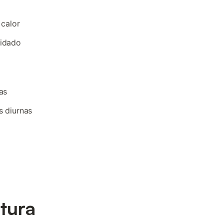
 calor
uidado
as
s diurnas
ltura