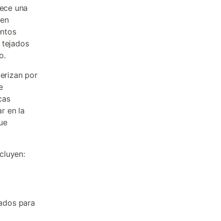
rece una
den
entos
 tejados
o.
terizan por
e
cas
r en la
ue
cluyen:
tados para