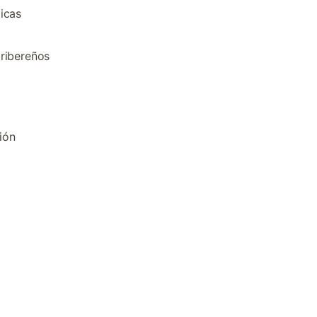
icas
ribereños
ión