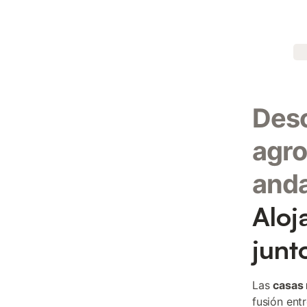
Desc
agro
and
Aloj
junt
Las
casas 
fusión entr