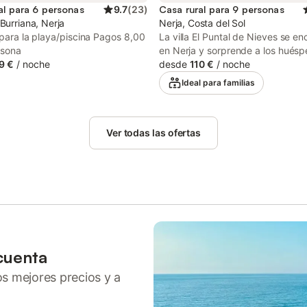
al para 6 personas
9.7
(
23
)
Casa rural para 9 personas
Burriana, Nerja
Nerja, Costa del Sol
 para la playa/piscina Pagos 8,00
La villa El Puntal de Nieves se e
rsona
en Nerja y sorprende a los hués
9 €
/
noche
bonitas vistas al mar. La villa de 
desde
110 €
/
noche
consta de una sala de estar, una
Ideal para familias
muy bien equipada con lavavajilla
dormitorios y 2 baños, por lo qu
alojar a 9 personas. Los servicios
Ver todas las ofertas
adicionales incluyen Wi-Fi (apto 
videollamadas), aire acondiciona
lavadora, así como libros y jugue
niños. Hay una cuna y una trona
disponibles bajo petición. Lo más
destacado de este alojamiento e
exterior privada con piscina, mu
jardín, una terraza descubierta, 
terraza cubierta, una barbacoa y
cuenta
ducha exterior. Distancia a pie/e
restaurante más cercano: 1,05km
ros mejores precios y a
Distancia a pie/en coche a la cafe
más cercana: 2,35km. Distancia 