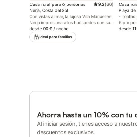
Casa rural para 6 personas
9.2
(
66
)
Casa rur
Nerja, Costa del Sol
Playa de 
Con vistas al mar, la lujosa Villa Manuel en
- Toallas
Nerja impresiona a los huéspedes con sus
€ por pe
fantásticas vistas. La villa de 120 m²
desde
90 €
/
noche
desde
11
consta de una sala de estar, una cocina
Ideal para familias
bien equipada con lavavajillas, 3
dormitorios y 2 baños, por lo que puede
alojar a 6 personas. Los servicios
adicionales incluyen Wi-Fi, aire
acondicionado (en todos los dormitorios),
así como una lavadora. Lo más destacado
de este alojamiento es su zona exterior
privada con piscina (abierta todo el año),
jardín, mobiliario de jardín, terraza
descubierta, barbacoa y ducha exterior.
Distancia a pie/en coche al restaurante
más cercano: 586m. Distancia a pie/en
Ahorra hasta un 10% con tu 
coche a la cafetería más cercana: 2,17km.
Distancia a pie/en coche al bar más
Al iniciar sesión, tienes acceso a nuest
cercano: 1,25km. Distancia a pie/en coche
descuentos exclusivos.
al supermercado más cercano: 1,94km.