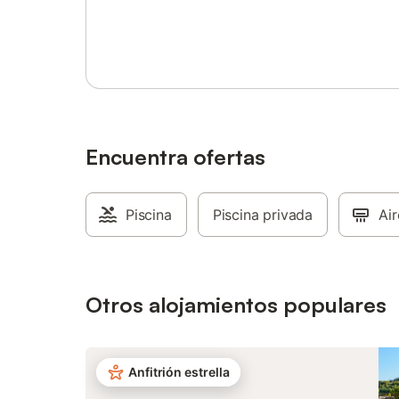
Distancia a pie/en coche a la playa: 500 m
Inicia sesión o regístrate
Playa del Playazo. Hay aparcamiento
gratuito disponible en la propiedad. Si
viaja con más de una mascota, consulte
antes. Cuna y trona disponibles bajo
petición. No se admiten grupos de
jóvenes. La propiedad ofrece productos
hechos a manos/de cosecha propia.
Encuentra ofertas
Piscina
Piscina privada
Ai
Otros alojamientos populares
Anfitrión estrella