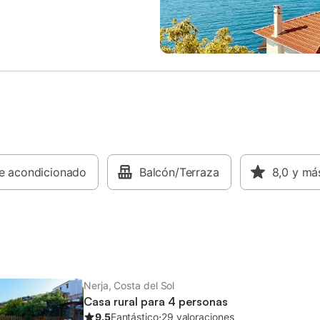
coche al bar más cercano: 1,48k
Distancia a pie/en coche al sup
más cercano: 1,77km. Distancia a
coche a la playa: 1,58km El Limit
Hay aparcamiento gratuito dispon
la propiedad. Se admiten mascot
petición. Se ruega contactar pri
el propietario. Las fiestas y los 
jóvenes están estrictamente proh
null
re acondicionado
Balcón/Terraza
8,0
y má
Nerja, Costa del Sol
Casa rural para 4 personas
9.5
Fantástico
⋅
29 valoraciones