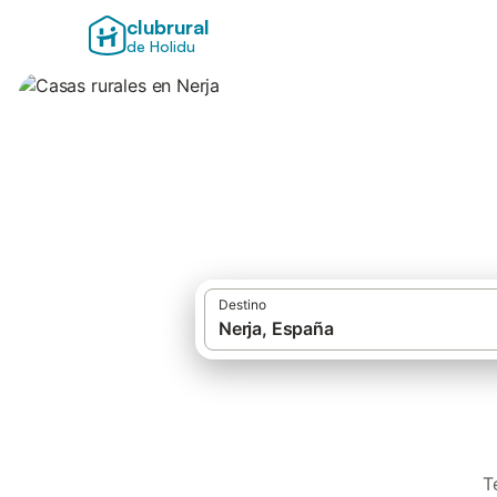
clubrural
de Holidu
Casas rurales en 
Destino
T