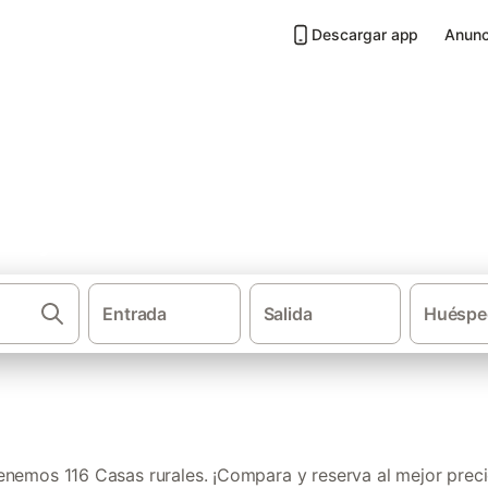
Descargar app
Anunc
Nerja
Entrada
Salida
Huéspe
·
·
Casas rurales
Andalucía
enemos 116 Casas rurales. ¡Compara y reserva al mejor preci