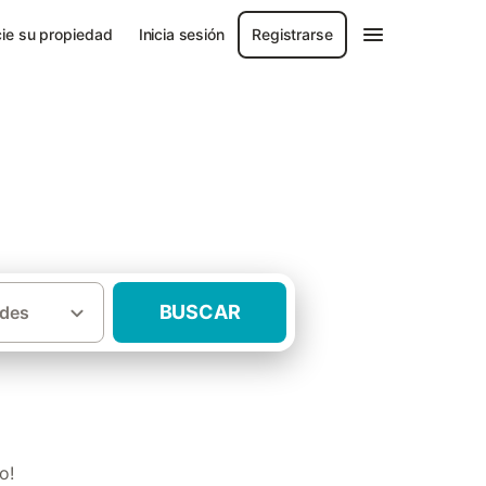
ie su propiedad
Inicia sesión
Registrarse
BUSCAR
des
·
Provincia de Málaga
Casas rurales Nerja
o!