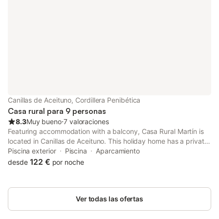
Canillas de Aceituno, Cordillera Penibética
Casa rural para 9 personas
8.3
Muy bueno
⋅
7 valoraciones
Featuring accommodation with a balcony, Casa Rural Martín is
located in Canillas de Aceituno. This holiday home has a private
pool, a garden and free private parking.
Piscina exterior
Piscina
Aparcamiento
122 €
desde
por noche
Ver todas las ofertas