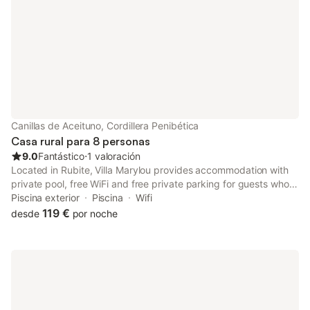
Canillas de Aceituno, Cordillera Penibética
Casa rural para 8 personas
9.0
Fantástico
⋅
1 valoración
Located in Rubite, Villa Marylou provides accommodation with
private pool, free WiFi and free private parking for guests who
drive. This recently renovated villa is located 45 km from
Piscina exterior
Piscina
Wifi
Gibralfaro Viewpoint and 45 km from Malaga Park.
119 €
desde
por noche