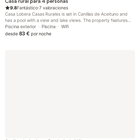
Casa rural para 4 personas
9.8
Fantástico
⋅
7 valoraciones
Casa Lobera Casas Rurales is set in Canillas de Aceituno and
has a pool with a view and lake views. The property features
pool and garden views, and is 50 km from Gibralfaro Viewpoint.
Piscina exterior
Piscina
Wifi
83 €
desde
por noche