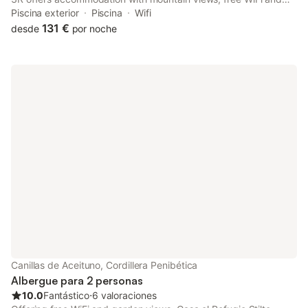
free private parking. The property features pool and garden
Piscina exterior
Piscina
Wifi
views, and is 44 km from Malaga Park.
131 €
desde
por noche
Canillas de Aceituno, Cordillera Penibética
Albergue para 2 personas
10.0
Fantástico
⋅
6 valoraciones