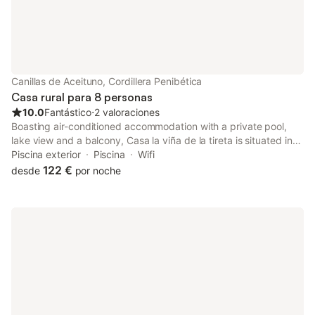
Canillas de Aceituno, Cordillera Penibética
Casa rural para 8 personas
10.0
Fantástico
⋅
2 valoraciones
Boasting air-conditioned accommodation with a private pool,
lake view and a balcony, Casa la viña de la tireta is situated in
Málaga. With pool views, this accommodation features a patio.
Piscina exterior
Piscina
Wifi
122 €
desde
por noche