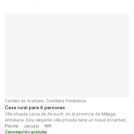
Canillas de Aceituno, Cordillera Penibética
Casa rural para 6 personas
Villa situada cerca de Alcaucín, en la provincia de Málaga,
Andalucía. Esta elegante villa privada tiene un toque encantador
de Bohemia; el arte local, los detalles modernos y los muebles
Piscina
Jacuzzi
Wifi
art deco seleccionados a mano crean rincones cuidadosamente
Cancelación gratuita