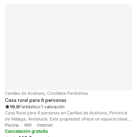
nevera, horno, microondas y lavadora. A la entrada de la casa
hay un porche cubierto con barbacoa que da paso a una
terraza y a una piscina privada. La casa se encuentra cerca del
centro de Canillas de Aceituno, donde hay bares, restaurantes y
supermercados, mientras que la playa de Torre del Mar se
encuentra a 30 minutos en coche.
Canillas de Aceituno, Cordillera Penibética
Casa rural para 6 personas
10.0
Fantástico
⋅
1 valoración
Casa Rural para 6 personas en Canillas de Aceituno, Provincia
de Málaga, Andalucía. Esta propiedad ofrece un espacio ideal
para familias o grupos que buscan comodidad y estilo. Con tres
Piscina
Wifi
Internet
amplios dormitorios, cada uno equipado con una cama de
Cancelación gratuita