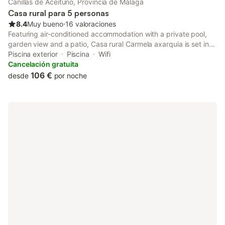
Canillas de Aceituno, Provincia de Málaga
Casa rural para 5 personas
8.4
Muy bueno
⋅
16 valoraciones
Featuring air-conditioned accommodation with a private pool,
garden view and a patio, Casa rural Carmela axarquia is set in
Málaga. The property features city views and is 44 km from
Piscina exterior
Piscina
Wifi
Malaga Park and 44 km from Picasso Museum Málaga.
Cancelación gratuita
106 €
desde
por noche