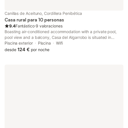
Canillas de Aceituno, Cordillera Penibética
Casa rural para 10 personas
9.4
Fantástico
⋅
9 valoraciones
Boasting air-conditioned accommodation with a private pool,
pool view and a balcony, Casa del Algarrobo is situated in
Canillas de Aceituno. This property offers access to a terrace,
Piscina exterior
Piscina
Wifi
free private parking and free WiFi.
124 €
desde
por noche