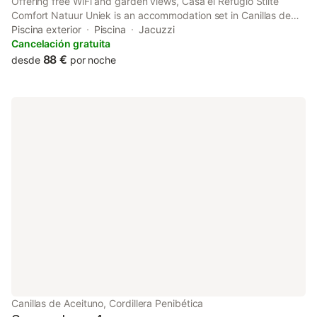
Offering free WiFi and garden views, Casa el Refugio Stilte
Comfort Natuur Uniek is an accommodation set in Canillas de
Aceituno. This lodge features a garden and free private parking.
Piscina exterior
Piscina
Jacuzzi
Towels and bed linen are featured in the lodge.
Cancelación gratuita
88 €
desde
por noche
Canillas de Aceituno, Cordillera Penibética