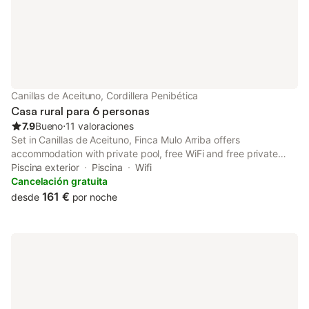
Canillas de Aceituno, Cordillera Penibética
Casa rural para 6 personas
7.9
Bueno
⋅
11 valoraciones
Set in Canillas de Aceituno, Finca Mulo Arriba offers
accommodation with private pool, free WiFi and free private
parking for guests who drive. This holiday home provides air-
Piscina exterior
Piscina
Wifi
conditioned accommodation with a patio.
Cancelación gratuita
161 €
desde
por noche