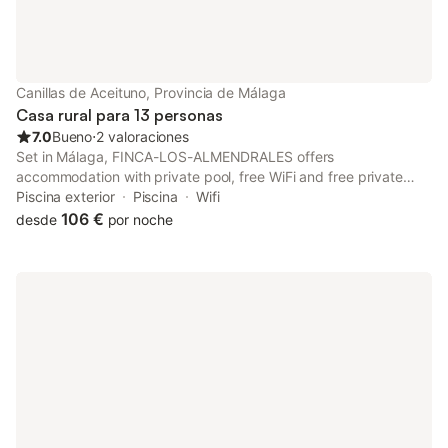
admiten mascotas, aunque la propiedad es para no fumadores.
La zona es ideal para practicar senderismo y opciones
gastronómicas locales como el Restaurante Barbacoa Jairo y El
Bodegon De Juan Maria se encuentran a menos de 400 m.
Canillas de Aceituno, Provincia de Málaga
Casa rural para 13 personas
7.0
Bueno
⋅
2 valoraciones
Set in Málaga, FINCA-LOS-ALMENDRALES offers
accommodation with private pool, free WiFi and free private
parking for guests who drive. The air-conditioned
Piscina exterior
Piscina
Wifi
accommodation is 45 km from Gibralfaro Viewpoint.
106 €
desde
por noche