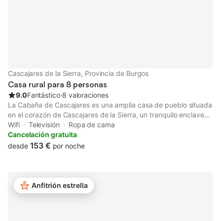
leonesa, con todos los servicios esenciales a pocos minutos a
pie.
Cascajares de la Sierra, Provincia de Burgos
Casa rural para 8 personas
9.0
Fantástico
⋅
8 valoraciones
La Cabaña de Cascajares es una amplia casa de pueblo situada
en el corazón de Cascajares de la Sierra, un tranquilo enclave
de la Sierra de la Demanda en la provincia de Burgos. Es el
Wifi
Televisión
Ropa de cama
lugar perfecto para desconectar, compartir tiempo con familia y
Cancelación gratuita
amigos y disfrutar de la naturaleza, el senderismo y la
153 €
desde
por noche
tranquilidad del entorno. La vivienda, distribuida en 2 plantas,
dispone de 4 dormitorios con capacidad para 8 personas, 2
baños, salón, comedor, cocina y barbacoa. Es una opción ideal
para familias y grupos de amigos que buscan espacio,
Anfitrión estrella
comodidad y una auténtica experiencia en un entorno rural.
Entre sus servicios se incluyen Wi‑Fi de alta velocidad (apto
para videollamadas), televisión, cuna y trona. El alojamiento no