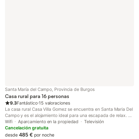
establecimiento ofrece una zona exterior compartida con jardín
y barbacoa para el disfrute de los huéspedes. No se permiten
mascotas, fumar ni celebrar eventos. Se pueden proporcionar
dos camas supletorias bajo petición y en función de la
disponibilidad.
Santa María del Campo, Provincia de Burgos
Casa rural para 16 personas
9.3
Fantástico
⋅
15 valoraciones
La casa rural Casa Villa Gomez se encuentra en Santa Maria Del
Campo y es el alojamiento ideal para una escapada de relax. La
propiedad de 2 plantas consta de una sala de estar, una cocina
Wifi
Aparcamiento en la propiedad
Televisión
bien equipada, 7 dormitorios y 6 baños, así como 2 aseos
Cancelación gratuita
adicionales y por lo tanto puede acomodar a 16 personas. Los
485 €
desde
por noche