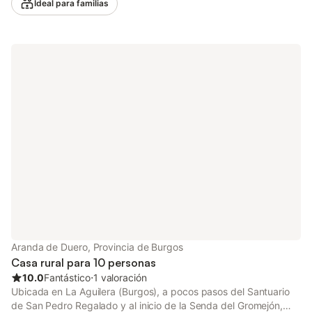
Ideal para familias
propiedad combina el carácter de la arquitectura rural
tradicional con todas las comodidades modernas, incluida
conexión Wi-Fi. Sus grandes estancias y zonas comunes crean
el ambiente ideal para disfrutar juntos de momentos especiales,
mientras que las espléndidas vistas a la montaña te harán sentir
parte del paisaje desde el primer momento. Valmala y sus
alrededores ofrecen un paraíso para los amantes de la
naturaleza y el deporte activo: rutas de senderismo de distintas
dificultades, ciclismo de montaña, observación de aves y
escapadas a parajes naturales de gran belleza. La zona
también cuenta con el encanto de los pueblos de montaña con
su arquitectura y gastronomía locales. Ideal para celebraciones
familiares, reuniones de amigos o simplemente para
desconectar del ritmo de la ciudad, La Genciana ofrece una
experiencia rural completa en cualquier época del año, perfecta
tanto para las escapadas estivales como para las festividades
de invierno.
Aranda de Duero, Provincia de Burgos
Casa rural para 10 personas
10.0
Fantástico
⋅
1 valoración
Ubicada en La Aguilera (Burgos), a pocos pasos del Santuario
de San Pedro Regalado y al inicio de la Senda del Gromejón,