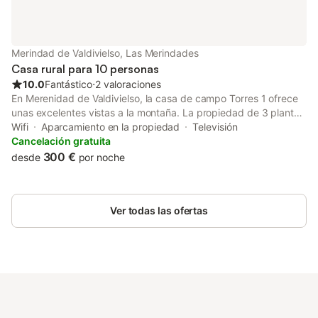
Merindad de Valdivielso, Las Merindades
Casa rural para 10 personas
10.0
Fantástico
⋅
2 valoraciones
En Merenidad de Valdivielso, la casa de campo Torres 1 ofrece
unas excelentes vistas a la montaña. La propiedad de 3 plantas
consta de una sala de estar, una cocina bien equipada, 5
Wifi
Aparcamiento en la propiedad
Televisión
dormitorios y 5 baños, así como un aseo adicional, por lo que
Cancelación gratuita
puede alojar a 10 personas. Los servicios adicionales incluyen
300 €
desde
por noche
Wi-Fi, televisión y lavadora. También hay una cuna disponible.
Este alquiler vacacional cuenta con un espacio exterior privado
que incluye jardín, balcón y barbacoa. Hay aparcamiento
Ver todas las ofertas
disponible en la propiedad. No se permiten mascotas, fumar ni
celebrar eventos. Este inmueble no dispone de aire
acondicionado.