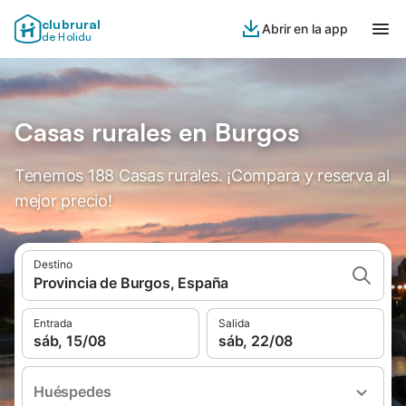
clubrural
Abrir en la app
de Holidu
Casas rurales en Burgos
Tenemos 188 Casas rurales. ¡Compara y reserva al
mejor precio!
Destino
Provincia de Burgos, España
Entrada
Salida
sáb, 15/08
sáb, 22/08
Huéspedes