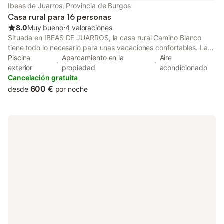
Ibeas de Juarros, Provincia de Burgos
Casa rural para 16 personas
8.0
Muy bueno
⋅
4 valoraciones
Situada en IBEAS DE JUARROS, la casa rural Camino Blanco
tiene todo lo necesario para unas vacaciones confortables. La
propiedad de 2 plantas consta de una sala de estar, una cocina,
Piscina
Aparcamiento en la
Aire
6 dormitorios y 5 baños y por lo tanto puede acomodar a 16
exterior
propiedad
acondicionado
personas. Los servicios adicionales incluyen televisión, aire
Cancelación gratuita
acondicionado, lavadora y cideoconsola. También hay una cuna
600 €
desde
por noche
disponible. Este alquiler vacacional dispone de un espacio
exterior privado con piscina, jardín, terraza, balcón, barbacoa y
ducha exterior. Además, los huéspedes tienen acceso a una
zona exterior compartida con terraza cubierta. Hay una plaza
de aparcamiento disponible en la propiedad. No se permiten
mascotas, fumar ni celebrar eventos. No hay Wi-Fi disponible.
La propiedad tiene acceso sin escalones. Se proporcionan
bicicletas.