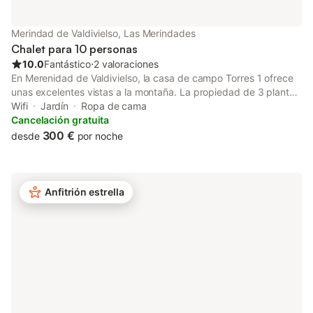
Merindad de Valdivielso, Las Merindades
Chalet para 10 personas
10.0
Fantástico
⋅
2 valoraciones
En Merenidad de Valdivielso, la casa de campo Torres 1 ofrece
unas excelentes vistas a la montaña. La propiedad de 3 plantas
consta de una sala de estar, una cocina bien equipada, 5
Wifi
Jardín
Ropa de cama
dormitorios y 5 baños, así como un aseo adicional, por lo que
Cancelación gratuita
puede alojar a 10 personas. Los servicios adicionales incluyen
300 €
desde
por noche
Wi-Fi, televisión y lavadora. También hay una cuna disponible.
Este alquiler vacacional cuenta con un espacio exterior privado
que incluye jardín, balcón y barbacoa. Hay aparcamiento
disponible en la propiedad. No se permiten mascotas, fumar ni
Anfitrión estrella
celebrar eventos. Este inmueble no dispone de aire
acondicionado.