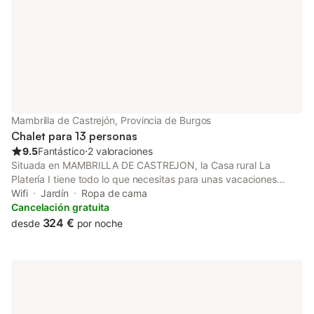
Mambrilla de Castrejón, Provincia de Burgos
Chalet para 13 personas
9.5
Fantástico
⋅
2 valoraciones
Situada en MAMBRILLA DE CASTREJON, la Casa rural La
Platería I tiene todo lo que necesitas para unas vacaciones
relajantes. La propiedad de 2 plantas consta de una sala de
Wifi
Jardín
Ropa de cama
estar, una cocina, 6 dormitorios y 6 baños y por lo tanto puede
Cancelación gratuita
acomodar a 13 personas. Los servicios adicionales incluyen Wi-
324 €
desde
por noche
Fi, televisión y lavadora. También hay una cuna disponible. Este
alojamiento no dispone de: aire acondicionado. Este
establecimiento ofrece una zona exterior compartida con jardín
y barbacoa para el disfrute de los huéspedes. No se permiten
mascotas, fumar ni celebrar eventos. Se pueden proporcionar
dos camas supletorias bajo petición y en función de la