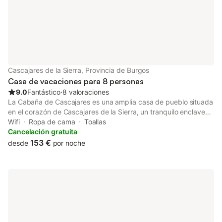
Cascajares de la Sierra, Provincia de Burgos
Casa de vacaciones para 8 personas
9.0
Fantástico
⋅
8 valoraciones
La Cabaña de Cascajares es una amplia casa de pueblo situada
en el corazón de Cascajares de la Sierra, un tranquilo enclave
de la Sierra de la Demanda en la provincia de Burgos. Es el
Wifi
Ropa de cama
Toallas
lugar perfecto para desconectar, compartir tiempo con familia y
Cancelación gratuita
amigos y disfrutar de la naturaleza, el senderismo y la
153 €
desde
por noche
tranquilidad del entorno. La vivienda, distribuida en 2 plantas,
dispone de 4 dormitorios con capacidad para 8 personas, 2
baños, salón, comedor, cocina y barbacoa. Es una opción ideal
para familias y grupos de amigos que buscan espacio,
comodidad y una auténtica experiencia en un entorno rural.
Entre sus servicios se incluyen Wi‑Fi de alta velocidad (apto
para videollamadas), televisión, cuna y trona. El alojamiento no
dispone de aire acondicionado. Desde la casa podrás descubrir