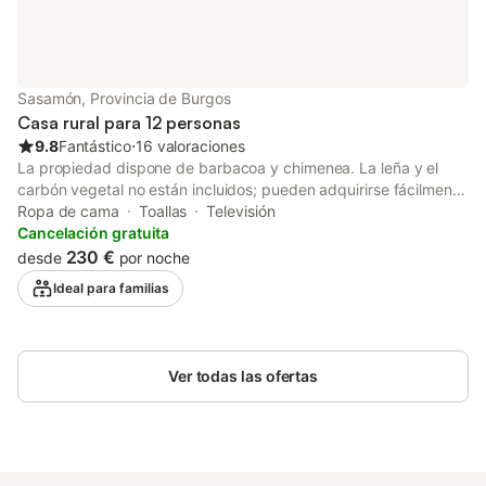
Sasamón, Provincia de Burgos
Casa rural para 12 personas
9.8
Fantástico
⋅
16 valoraciones
La propiedad dispone de barbacoa y chimenea. La leña y el
carbón vegetal no están incluidos; pueden adquirirse fácilmente
en la tienda a tan solo 200 metros.
Ropa de cama
Toallas
Televisión
Cancelación gratuita
230 €
desde
por noche
Ideal para familias
Ver todas las ofertas