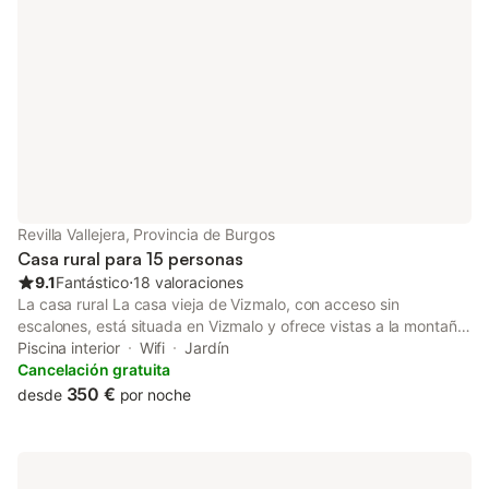
disponibilidad.
Revilla Vallejera, Provincia de Burgos
Casa rural para 15 personas
9.1
Fantástico
⋅
18 valoraciones
La casa rural La casa vieja de Vizmalo, con acceso sin
escalones, está situada en Vizmalo y ofrece vistas a la montaña.
La propiedad de 2 plantas consta de un salón, una cocina, 6
Piscina interior
Wifi
Jardín
dormitorios y 6 cuartos de baño, además de un aseo adicional,
Cancelación gratuita
por lo que puede alojar hasta 15 personas. Los servicios
350 €
desde
por noche
adicionales incluyen Wi-Fi, televisión y lavadora. También hay 2
cunas disponibles. Este alojamiento no dispone de aire
acondicionado. La zona exterior privada cuenta con bañera de
hidromasaje disponible en verano, jardín, terraza cubierta y