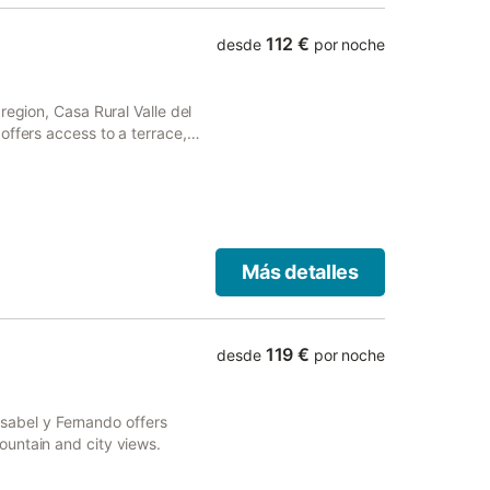
n terraza, solárium y jardín
den disfrutar de una piscina
112 €
desde
por noche
 profunda, valla de seguridad
os monumentos y al jardín.
aciones y se admiten
region, Casa Rural Valle del
ero y a 4,5 km del centro de la
offers access to a terrace,
para ayudar con las
f a garden.
Más detalles
119 €
desde
por noche
 Isabel y Fernando offers
untain and city views.