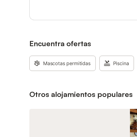
casa se encuentra cerca de la localidad
leña. El 
donde se celebra el festival Sonorama
disponib
Ribera, perfecto para los amantes de la
permiten
música. Podéis aparcar en la calle para
propieda
mayor comodidad. Tened en cuenta que
casa dis
no se permiten eventos en la propiedad.
se encuen
agua cal
Encuentra ofertas
Para quie
una para
metros de
Mascotas permitidas
Piscina
estación
autobuse
los días 
adicional
Otros alojamientos populares