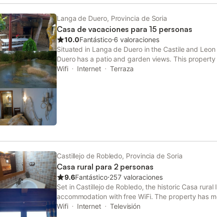
para familias. En el exterior, la propiedad cuenta co
con barbacoa y zona de picnic. Los huéspedes pue
Langa de Duero, Provincia de Soria
privada de agua salada, que incluye una zona poco
Casa de vacaciones para 15 personas
y tumbonas. La zona de la piscina ofrece vistas a l
10.0
Fantástico
⋅
6 valoraciones
Hay aparcamiento privado disponible en las instal
Situated in Langa de Duero in the Castile and Leon 
mascotas. El alojamiento se sitúa a 2 km del Río Uc
Duero has a patio and garden views. This property 
ciudad, con un mostrador de información turística 
table tennis, and free WiFi. Guests can make use o
Wifi
Internet
Terraza
actividades locales.
Castillejo de Robledo, Provincia de Soria
Casa rural para 2 personas
9.6
Fantástico
⋅
257 valoraciones
Set in Castillejo de Robledo, the historic Casa rural
accommodation with free WiFi. The property has mo
Wifi
Internet
Televisión