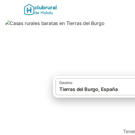
clubrural
de Holidu
Casas rurales bara
Destino
Tenem