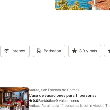
aparcamiento en la calle está
Domingo de Silos. Hay una plaza
le de forma compartida. Se
aparcamiento disponible en el rec
 mascotas y fumar en la
admiten un máximo de 4 animale
d. No se permiten eventos. La
compañía. Estas casas rurales c
pone de una pequeña sala donde
con una clasificación de 4 estrell
tra la caldera de calefacción y
reconocida por la Junta de Castil
iente para vuestra comodidad.
En Espeja, el aire acondicionado 
nes viajáis desde Madrid, hay
necesario, ya que los gruesos mu
da de autobús ALSA a solo 100
mantienen de forma natural una
 la casa, con salidas desde la
temperatura agradable por debaj
 Avenida de América. Hay
Internet
Barbacoa
23°C durante todo el año.
8,0
y más
s por la mañana y la tarde todos
de la semana, y un servicio
 por la noche los domingos.
Atauta, San Esteban de Gormaz
Casa de vacaciones para 11 personas
9.0
Fantástico
⋅
9 valoraciones
Anticca Rural hasta 11 personas is set in Atauta. Th