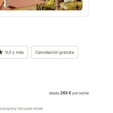
 de
para refrescarse en los días soleados. El
into. Se
anfitrión recomienda explorar la zona de
s de
Pinares Soriana, cerca del Cañón del Río
uentan
Lobos, así como visitar lugares de interés
as
cercanos como El Burgo de Osma, el
la y León.
Monasterio de la Vid, Salas de los
no es
Infantes, San Leonardo y Santo Domingo
ros
de Silos. Hay una plaza de aparcamiento
disponible en el recinto. Se admiten un
o de los
máximo de dos mascotas. La Chimenea
9,0
y más
de Soria I y II son casas rurales de 4
Cancelación gratuita
estrellas, reconocidas oficialmente por la
Junta de Castilla y León.
263 €
desde
por noche
e property has quiet street