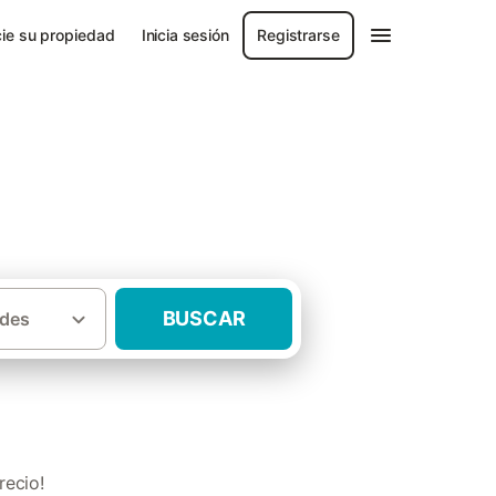
ie su propiedad
Inicia sesión
Registrarse
BUSCAR
des
·
Casas rurales baratas Tierras del Burgo
recio!