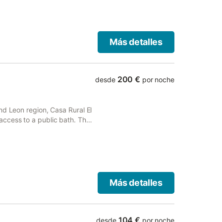
Más detalles
200 €
desde
por noche
nd Leon region, Casa Rural El
ccess to a public bath. The
Más detalles
104 €
desde
por noche