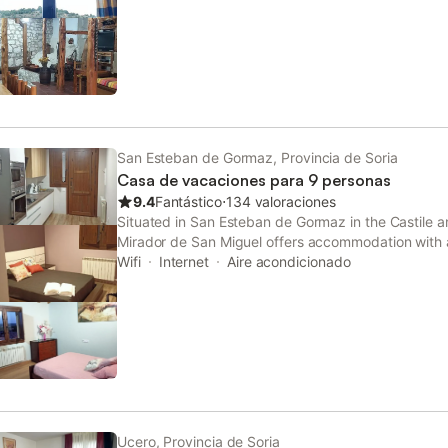
San Esteban de Gormaz, Provincia de Soria
Casa de vacaciones para 9 personas
9.4
Fantástico
⋅
134 valoraciones
Situated in San Esteban de Gormaz in the Castile a
Mirador de San Miguel offers accommodation with a
property has city and quiet street views.
Wifi
Internet
Aire acondicionado
Ucero, Provincia de Soria