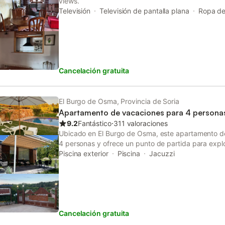
views.
Televisión
Televisión de pantalla plana
Ropa d
Cancelación gratuita
El Burgo de Osma, Provincia de Soria
Apartamento de vacaciones para 4 persona
9.2
Fantástico
⋅
311 valoraciones
Ubicado en El Burgo de Osma, este apartamento d
4 personas y ofrece un punto de partida para explo
encuentra en la planta baja y cuenta con entrada p
Piscina exterior
Piscina
Jacuzzi
acceso directo a las zonas exteriores y al jardín. El 
con cama de matrimonio y una zona de estar equi
cocina americana con placa de cocina, microondas 
baño. Los huéspedes disponen de chimenea, televis
conexión Wi-Fi en todo el alojamiento. La distribuc
Cancelación gratuita
comodidad, con un comedor y equipamiento básic
de limpieza. La propiedad es totalmente para no 