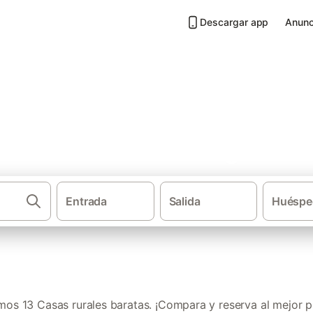
Descargar app
Anunc
tas en Tierras del Burgo
Entrada
Salida
Huéspe
·
Casas rurales
Castilla y León
os 13 Casas rurales baratas. ¡Compara y reserva al mejor p