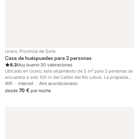
Ucero, Provincia de Soria
Casa de huéspuedes para 2 personas
8.3
Muy bueno
⋅
30 valoraciones
Ubicado en Ucero, este alojamiento de 5 m² para 2 personas se
encuentra a solo 100 m del Cañón del Río Lobos. La propiedad
ofrece un espacio funcional para quienes visitan esta zona
Wifi
Internet
Aire acondicionado
natural, con un dormitorio equipado con una cama individual y
70 €
desde
por noche
un baño privado con ducha a ras de suelo. En el interior, la
estancia cuenta con aire acondicionado y calefacción para
mantener una temperatura adecuada, además de televisión de
pantalla plana y conexión WiFi en todas las instalaciones.
Dispone de armario para el almacenamiento y el establecimiento
es para no fumadores en todas sus áreas. El equipamiento
incluye ropa de cama y artículos básicos de baño para facilitar