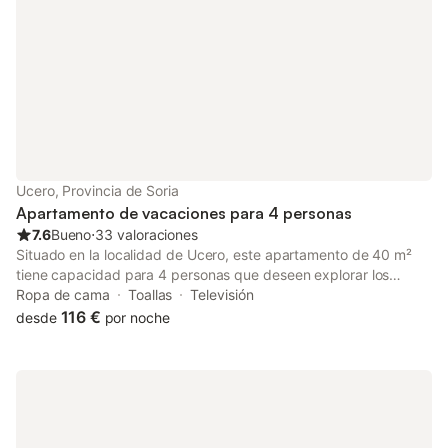
Ucero, Provincia de Soria
Apartamento de vacaciones para 4 personas
7.6
Bueno
⋅
33 valoraciones
Situado en la localidad de Ucero, este apartamento de 40 m²
tiene capacidad para 4 personas que deseen explorar los
alrededores. El alojamiento se encuentra a solo 100 m del Cañón
Ropa de cama
Toallas
Televisión
de Río Lobos y a 200 m del centro urbano, lo que permite llegar
116 €
desde
por noche
fácilmente a puntos de interés locales como el ayuntamiento. El
apartamento cuenta con 1 dormitorio con cama de matrimonio y
un sofá cama en la zona de estar, además de un baño y una
cocina americana equipada con placa de cocina, microondas,
frigorífico y cafetera. El equipamiento incluye calefacción,
televisión de pantalla plana y lavadora. El interior dispone de