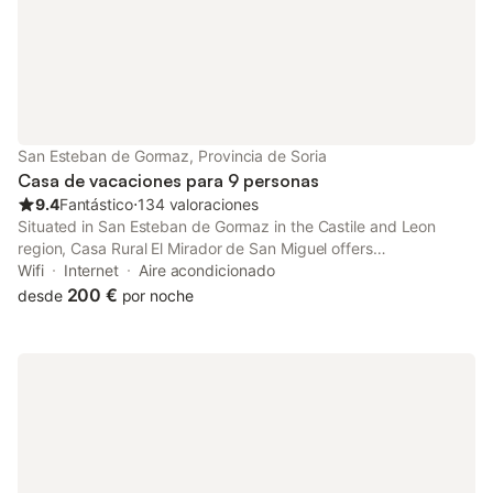
San Esteban de Gormaz, Provincia de Soria
Casa de vacaciones para 9 personas
9.4
Fantástico
⋅
134 valoraciones
Situated in San Esteban de Gormaz in the Castile and Leon
region, Casa Rural El Mirador de San Miguel offers
accommodation with access to a public bath. The property has
Wifi
Internet
Aire acondicionado
city and quiet street views.
200 €
desde
por noche