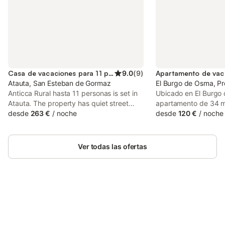
Casa de vacaciones para 11 personas
9.0
(
9
)
Atauta, San Esteban de Gormaz
El Burgo de Osma, Pr
Anticca Rural hasta 11 personas is set in
Ubicado en El Burgo
Atauta. The property has quiet street
apartamento de 34 m
views.
desde
263 €
/
noche
para 4 personas y of
desde
120 €
/
noche
partida para explorar
propiedad se encuent
y cuenta con entrada
Ver todas las ofertas
permite un acceso di
exteriores y al jardín.
dormitorio con cama 
zona de estar equip
una cocina american
Ahorra hasta un 10% en muchos
cocina, microondas y
Inicia sesión
alojamientos con tu cuenta.
de un baño. Los hué
chimenea, televisión 