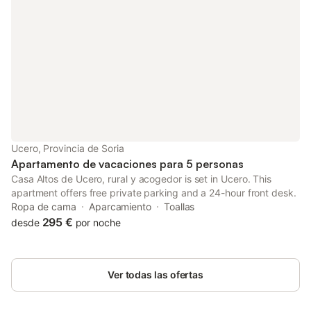
suelos de baldosa y un armario para el almacenamiento. En el
exterior, un balcón ofrece un espacio para disfrutar del aire
libre. El establecimiento es para no fumadores en todas sus
instalaciones. Las actividades cercanas incluyen el senderismo,
y la ubicación permite acceder a opciones gastronómicas
locales como La Parrilla de San Bartolo y el Hotel - Restaurante
El Balcón del Cañón, ambos situados a 100 m. El SPA Cañón del
Río Lobos también se encuentra a 100 m, proporcionando
acceso a instalaciones de bienestar en las inmediaciones.
Ucero, Provincia de Soria
Apartamento de vacaciones para 5 personas
Casa Altos de Ucero, rural y acogedor is set in Ucero. This
apartment offers free private parking and a 24-hour front desk.
Ropa de cama
Aparcamiento
Toallas
295 €
desde
por noche
Ver todas las ofertas