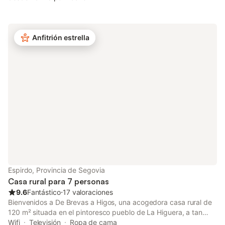
incluyen Wi-Fi de alta velocidad (apto para videollamadas),
televisión y lavadora. También hay disponible una cuna y una
trona. Este alojamiento no ofrece: aire acondicionado. Este
alquiler vacacional ofrece un espacio exterior privado con jardín
Anfitrión estrella
y barbacoa. Hay aparcamiento gratuito en la calle. Se permite
una mascota. No está permitido fumar en esta propiedad.
Iluminación de bajo consumo. Este establecimiento cuenta con
un cómodo sistema de auto check-in.
Espirdo, Provincia de Segovia
Casa rural para 7 personas
9.6
Fantástico
⋅
17 valoraciones
Bienvenidos a De Brevas a Higos, una acogedora casa rural de
120 m² situada en el pintoresco pueblo de La Higuera, a tan
solo 10 km del centro histórico de Segovia, ciudad declarada
Wifi
Televisión
Ropa de cama