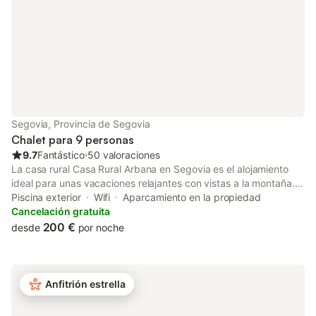
sus alrededores como 
Piron, o El chorro
Segovia, Provincia de Segovia
Chalet para 9 personas
9.7
Fantástico
⋅
50 valoraciones
La casa rural Casa Rural Arbana en Segovia es el alojamiento
ideal para unas vacaciones relajantes con vistas a la montaña.
La propiedad de 2 plantas consta de una sala de estar, una
Piscina exterior
Wifi
Aparcamiento en la propiedad
cocina, 3 dormitorios y 3 baños, por lo que puede alojar a 9
Cancelación gratuita
personas. Los servicios adicionales incluyen Wi-Fi con un
200 €
desde
por noche
espacio de trabajo dedicado para la oficina en casa, una smart
TV con servicios de streaming, una lavadora, así como libros y
juguetes para niños. También hay una cuna y una trona
disponibles. Este alojamiento no ofrece: aire acondicionado.
Anfitrión estrella
Esta encantadora casa rural ofrece una variedad de
comodidades al aire libre, como piscina privada, jardín, 2