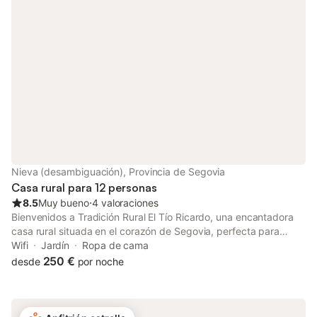
propiedad y opciones adicionales en la calle. Se admiten
mascotas.
Nieva (desambiguación), Provincia de Segovia
Casa rural para 12 personas
8.5
Muy bueno
⋅
4 valoraciones
Bienvenidos a Tradición Rural El Tío Ricardo, una encantadora
casa rural situada en el corazón de Segovia, perfecta para
escapadas en familia o grupos de amigos que buscan un retiro
Wifi
Jardín
Ropa de cama
tranquilo en plena naturaleza de Castilla y León. La propiedad
250 €
desde
por noche
cuenta con 5 dormitorios y capacidad para hasta 12 personas,
distribuidos en un espacio de 180 m² cuidadosamente
decorado con un estilo rústico auténtico. El jardín privado y la
piscina privada son ideales para disfrutar del sol y el descanso