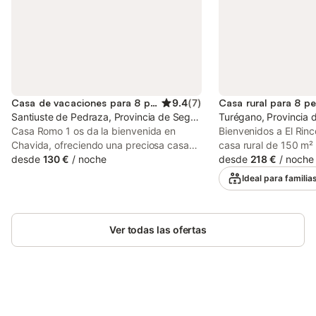
Casa de vacaciones para 8 personas
9.4
(
7
)
Casa rural para 8 p
Santiuste de Pedraza, Provincia de Segovia
Turégano, Provincia 
Casa Romo 1 os da la bienvenida en
Bienvenidos a El Rin
Chavida, ofreciendo una preciosa casa
casa rural de 150 m²
rural de 100 m² perfecta para hasta 8
desde
130 €
/
noche
tranquilo pueblo ser
desde
218 €
/
noche
huéspedes que buscan relajarse
menos de 30 minutos 
Ideal para familia
rodeados de naturaleza y tranquilidad.
vistas a la montaña 
Encontraréis 4 dormitorios cómodos y 2
paisajes naturales úni
baños, diseñados para vuestro confort.
ideal para familias y
La cocina privada, totalmente equipada,
Ver todas las ofertas
personas. Distribuida
cuenta con microondas y lavavajillas,
amplias estancias, e
facilitando la preparación de comidas.
lo necesario para un
También disponéis de TV privada,
relajante. La tranquil
lavadora, acogedora chimenea y acceso
castellano, los pinare
sin escalones en toda la propiedad. Se
sierra hacen de cada
Ahorra hasta un 10% en muchos
proporcionan sábanas y toallas, y podréis
experiencia única. En