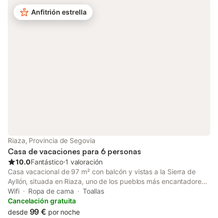
al aire libre, complementa las instalaciones. La piscina exterior
privada proporciona un espacio refrescante (disponible a partir
Anfitrión estrella
del 15 de junio) y la barbacoa privada permite la preparación de
comidas al aire libre. Características adicionales: aparcamiento
disponible dentro de la propiedad, se admiten mascotas, no se
permiten eventos en la propiedad, cuna disponible para familias
con niños pequeños y check-in autónomo para mayor
comodidad.
Riaza, Provincia de Segovia
Casa de vacaciones para 6 personas
10.0
Fantástico
⋅
1 valoración
Casa vacacional de 97 m² con balcón y vistas a la Sierra de
Ayllón, situada en Riaza, uno de los pueblos más encantadores
de Segovia. La propiedad tiene capacidad para 6 personas
Wifi
Ropa de cama
Toallas
distribuidas en 3 dormitorios, con 1 baño y 1 aseo. Equipada
Cancelación gratuita
con cocina completa, Wi-Fi de alta velocidad, televisión,
99 €
desde
por noche