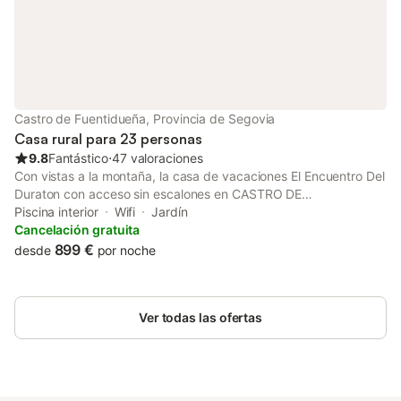
Castro de Fuentidueña, Provincia de Segovia
Casa rural para 23 personas
9.8
Fantástico
⋅
47 valoraciones
Con vistas a la montaña, la casa de vacaciones El Encuentro Del
Duraton con acceso sin escalones en CASTRO DE
FUENTIDUEÑA es perfecta para unas vacaciones relajantes. La
Piscina interior
Wifi
Jardín
propiedad de 2 plantas consta de una sala de estar, una cocina,
Cancelación gratuita
8 dormitorios y 5 baños, así como un aseo adicional, por lo que
899 €
desde
por noche
tiene capacidad para 23 personas. Los servicios adicionales
incluyen Wi-Fi, una smart TV con servicios de streaming, un
ventilador, una lavadora, así como libros y juguetes para niños.
Ver todas las ofertas
También hay 3 cunas y 2 tronas disponibles. Este alojamiento no
ofrece: aire acondicionado. Esta casa de vacaciones dispone de
zona exterior privada con piscina vallada, piscina infantil, jardín,
terrazas cubiertas y descubiertas, balcón, barbacoa, parque
infantil y ducha exterior. Además, hay una piscina interior