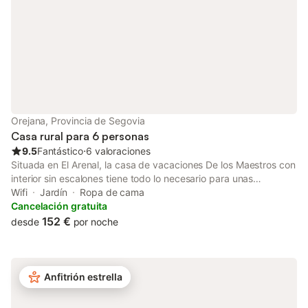
Orejana, Provincia de Segovia
Casa rural para 6 personas
9.5
Fantástico
⋅
6 valoraciones
Situada en El Arenal, la casa de vacaciones De los Maestros con
interior sin escalones tiene todo lo necesario para unas
vacaciones confortables. La propiedad de 89 m² consta de una
Wifi
Jardín
Ropa de cama
sala de estar, una cocina, 3 dormitorios y 1 baño y por lo tanto
Cancelación gratuita
puede acomodar a 6 personas. Los servicios adicionales
152 €
desde
por noche
incluyen Wi-Fi de alta velocidad (apto para videollamadas),
televisión y lavadora. También hay disponible una cuna y una
trona. Este alojamiento no ofrece: aire acondicionado. Este
alquiler vacacional ofrece un espacio exterior privado con jardín
Anfitrión estrella
y barbacoa. Hay aparcamiento gratuito en la calle. Se permite
una mascota. No está permitido fumar en esta propiedad.