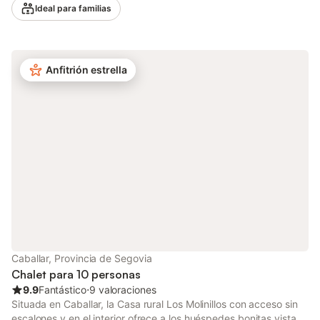
alta velocidad (apto para videollamadas), una smart TV con
Ideal para familias
servicios de streaming, ventiladores de pie (solo en los
dormitorios), calefacción con radiadores de gas en toda la casa,
así como una lavadora. Además, una mesa de ping-pong, un
futbolín, dardos, billar y una mesa de billar están disponibles
Anfitrión estrella
para su uso. También hay una cuna disponible. Este alojamiento
no dispone de: aire acondicionado. La casa rural dispone de
zona exterior privada con jardín, terraza cubierta, barbacoa y
parque infantil. También incluye una piscina interior climatizada
para mayor comodidad. En las inmediaciones hay un embalse
donde se pueden practicar diversas actividades deportivas. Se
requiere un depósito en efectivo a la llegada. Hay aparcamiento
gratuito en la calle. Se admite un máximo de 2 mascotas. No se
incluyen las toallas de piscina. No está permitido fumar en esta
propiedad. Este establecimiento cuenta con iluminación de bajo
consumo. La electricidad de este establecimiento se genera en
parte mediante paneles fotovoltaicos. Este establecimiento
cuenta con un cómodo sistema de auto check-in.
Caballar, Provincia de Segovia
Chalet para 10 personas
9.9
Fantástico
⋅
9 valoraciones
Situada en Caballar, la Casa rural Los Molinillos con acceso sin
escalones y en el interior ofrece a los huéspedes bonitas vistas