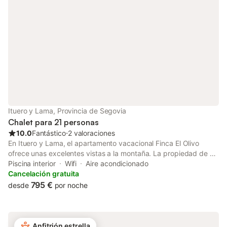
Iluminación de bajo consumo. Este establecimiento cuenta con
un cómodo sistema de auto check-in.
Ituero y Lama, Provincia de Segovia
Chalet para 21 personas
10.0
Fantástico
⋅
2 valoraciones
En Ituero y Lama, el apartamento vacacional Finca El Olivo
ofrece unas excelentes vistas a la montaña. La propiedad de 3
plantas consta de una sala de estar, una cocina totalmente
Piscina interior
Wifi
Aire acondicionado
equipada, 6 dormitorios y 4 baños, así como 2 aseos
Cancelación gratuita
adicionales y por lo tanto puede acomodar a 21 personas. Los
795 €
desde
por noche
servicios adicionales incluyen Wi-Fi con un espacio de trabajo
dedicado para la oficina en casa, una televisión, aire
acondicionado, así como una lavadora. Además, hay una mesa
de billar para su disfrute. También dispone de 2 tronas y 4
Anfitrión estrella