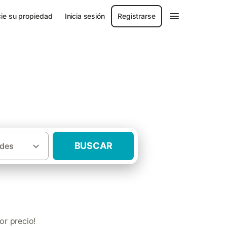
ie su propiedad
Inicia sesión
Registrarse
govia
BUSCAR
des
urales con mascota Provincia de Segovia
or precio!