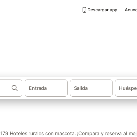
Descargar app
Anunc
on mascota en Provincia de Se
Entrada
Salida
Huéspe
·
·
Casas rurales
Castilla y León
Hoteles r
79 Hoteles rurales con mascota. ¡Compara y reserva al mej