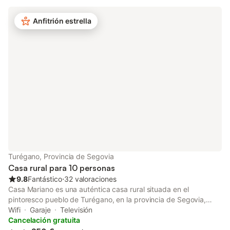
trona. Este alojamiento no ofrece: aire acondicionado. Este
alquiler vacacional ofrece un espacio exterior privado con jardín
Anfitrión estrella
y barbacoa. Hay aparcamiento gratuito en la calle. Se permite
una mascota. No está permitido fumar en esta propiedad.
Iluminación de bajo consumo. Este establecimiento cuenta con
un cómodo sistema de auto check-in.
Turégano, Provincia de Segovia
Casa rural para 10 personas
9.8
Fantástico
⋅
32 valoraciones
Casa Mariano es una auténtica casa rural situada en el
pintoresco pueblo de Turégano, en la provincia de Segovia,
Castilla y León. Con capacidad para hasta 10 personas, el
Wifi
Garaje
Televisión
alojamiento ofrece 4 dormitorios, vistas espectaculares a la
Cancelación gratuita