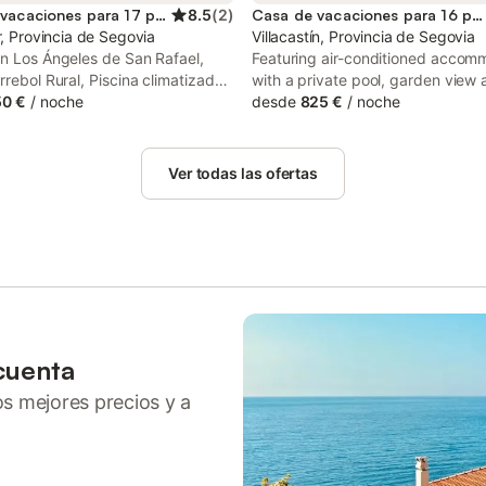
Casa de vacaciones para 17 personas
8.5
(
2
)
Casa de vacaciones para 16 personas
r, Provincia de Segovia
Villacastín, Provincia de Segovia
in Los Ángeles de San Rafael,
Featuring air-conditioned accom
rrebol Rural, Piscina climatizada
with a private pool, garden view 
 accommodation with a private
50 €
/
noche
terrace, Casa rural El Atardecer is
desde
825 €
/
noche
atio and pool views. Among the
Villacastín. Guests staying at this
cilities at the property, there is
home have access to a balcony.
ndoor pool and outdoor fireplace.
Ver todas las ofertas
cuenta
ros mejores precios y a