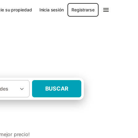
ie su propiedad
Inicia sesión
Registrarse
cia de Segovia
BUSCAR
des
piscina climatizada Provincia de Segovia
mejor precio!