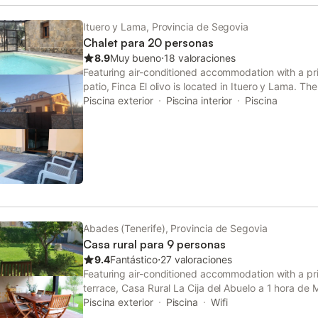
Ituero y Lama, Provincia de Segovia
Chalet para 20 personas
8.9
Muy bueno
⋅
18 valoraciones
Featuring air-conditioned accommodation with a pri
patio, Finca El olivo is located in Ituero y Lama. The
experience, with its hot tub, indoor pool and open-a
Piscina exterior
Piscina interior
Piscina
Abades (Tenerife), Provincia de Segovia
Casa rural para 9 personas
9.4
Fantástico
⋅
27 valoraciones
Featuring air-conditioned accommodation with a pr
terrace, Casa Rural La Cija del Abuelo a 1 hora de 
Free WiFi is featured throughout the property and p
Piscina exterior
Piscina
Wifi
site.