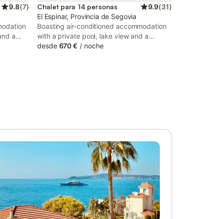
9.8
(
7
)
Chalet para 14 personas
9.9
(
31
)
El Espinar, Provincia de Segovia
modation
Boasting air-conditioned accommodation
and a
with a private pool, lake view and a
 set in
balcony, VILLA Formonte is situated in Los
desde
670 €
/
noche
 holiday
Ángeles de San Rafael. With pool views,
this accommodation offers a patio.