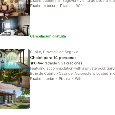
piscina cubierta en Segovia - Viento de Ladera is s
Piscina exterior
Piscina
Wifi
Cancelación gratuita
Cubillo, Provincia de Segovia
Chalet para 14 personas
6.4
Agradable
⋅
5 valoraciones
Featuring accommodation with a private pool, gard
Bulín de Cubillo - Casa del Arcipreste is located in C
accommodation provides a patio.
Piscina interior
Piscina
Wifi