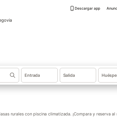
Descargar app
Anunc
 piscina climatizada en Provin
Entrada
Salida
Huéspe
·
·
Casas rurales
Castilla y León
Casas rurales con 
sas rurales con piscina climatizada. ¡Compara y reserva al 