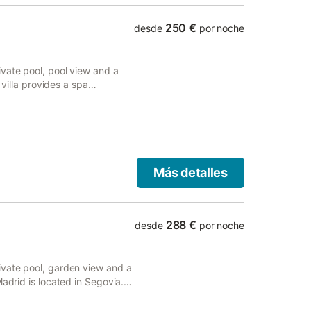
250 €
desde
por noche
vate pool, pool view and a
 villa provides a spa
ir bath.
Más detalles
288 €
desde
por noche
ivate pool, garden view and a
Madrid is located in Segovia.
rivate parking is available on