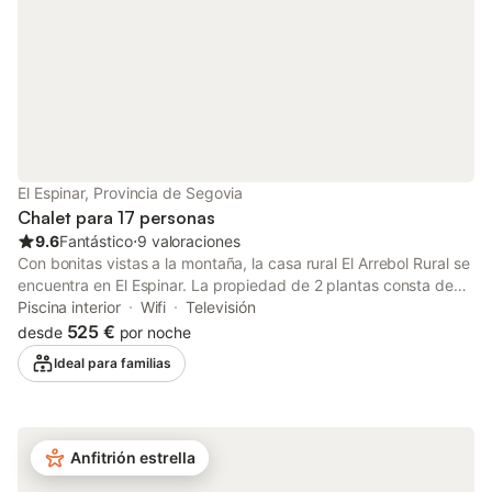
El Espinar, Provincia de Segovia
Chalet para 17 personas
9.6
Fantástico
⋅
9 valoraciones
Con bonitas vistas a la montaña, la casa rural El Arrebol Rural se
encuentra en El Espinar. La propiedad de 2 plantas consta de
un salón, una cocina, 6 dormitorios y 3 baños, por lo que puede
Piscina interior
Wifi
Televisión
alojar a 17 personas. Los servicios adicionales incluyen Wi-Fi de
525 €
desde
por noche
alta velocidad (apto para videollamadas), una smart TV con
Ideal para familias
servicios de streaming, ventiladores de pie (solo en los
dormitorios), calefacción con radiadores de gas en toda la casa,
así como una lavadora. Además, una mesa de ping-pong, un
futbolín, dardos, billar y una mesa de billar están disponibles
Anfitrión estrella
para su uso. También hay una cuna disponible. Este alojamiento
no dispone de: aire acondicionado. La casa rural dispone de