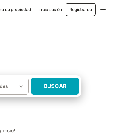
ie su propiedad
Inicia sesión
Registrarse
l de Nieva
BUSCAR
des
 con piscina Santa María la Real de Nieva
precio!