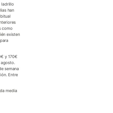
ladrillo
lias han
bitual
nteriores
os como
ién existen
 para
0€ y 170€
 agosto.
 de semana
ión. Entre
ada media