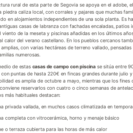
ctura rural de esta parte de Segovia se apoya en el adobe, el 
a piedra caliza local, con corrales y pajares que muchas fami
do en alojamientos independientes de una sola planta. Es ha
antiguas casas de labranza con fachadas encaladas, patios i
l viento de la meseta y piscinas añadidas en los últimos añ
al calor del verano castellano. En los pueblos cercanos tamb
 amplias, con varias hectáreas de terreno vallado, pensadas
amilias numerosas.
medio de estas
casas de campo con piscina
se sitúa entre 9
 con puntas de hasta 220€ en fincas grandes durante julio y
bilidad es amplia de octubre a mayo, mientras que los fines
conviene reservarlos con cuatro o cinco semanas de antelac
ios más habituales destacan:
na privada vallada, en muchos casos climatizada en tempor
a completa con vitrocerámica, horno y menaje básico
e o terraza cubierta para las horas de más calor