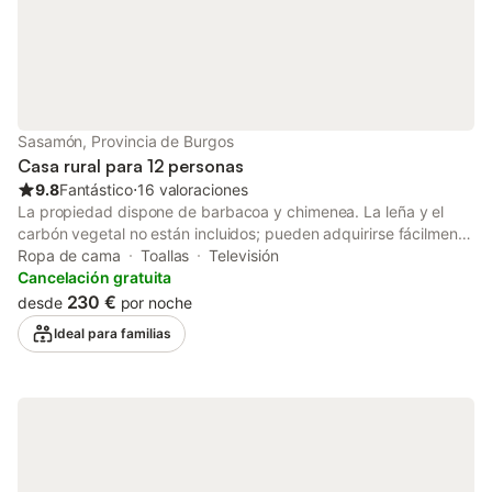
una zona de aparcamiento para motos y bicicletas. Esta
propiedad cuenta con iluminación de bajo consumo.
Sasamón, Provincia de Burgos
Casa rural para 12 personas
9.8
Fantástico
⋅
16 valoraciones
La propiedad dispone de barbacoa y chimenea. La leña y el
carbón vegetal no están incluidos; pueden adquirirse fácilmente
en la tienda a tan solo 200 metros.
Ropa de cama
Toallas
Televisión
Cancelación gratuita
230 €
desde
por noche
Ideal para familias