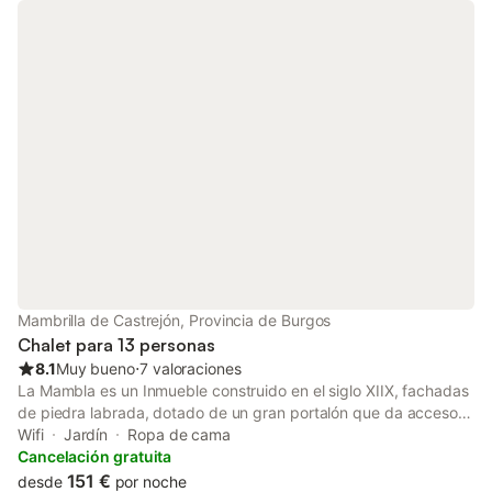
dispone de un espacio exterior privado con jardín, terrazas
cubiertas y descubiertas y barbacoa. Hay aparcamiento
gratuito en la calle. Se permite un máximo de 2 mascotas. No se
permite fumar ni celebrar eventos. Este inmueble no dispone de
aire acondicionado. La propiedad no tiene escalones en el
interior.
Mambrilla de Castrejón, Provincia de Burgos
Chalet para 13 personas
8.1
Muy bueno
⋅
7 valoraciones
La Mambla es un Inmueble construido en el siglo XIIX, fachadas
de piedra labrada, dotado de un gran portalón que da acceso al
mismo. Esta unidad se encuentra en el segundo piso de la casa
Wifi
Jardín
Ropa de cama
rural La Mambla de la Ribera. Es ideal para, hasta un total de 13
Cancelación gratuita
personas, con la posibilidad de añadir 2 camas supletorias. Se
151 €
desde
por noche