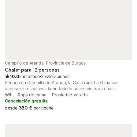
Campillo de Aranda, Provincia de Burgos
Chalet para 12 personas
10.0
Fantástico
⋅
2 valoraciones
Situada en Campillo de Aranda, la Casa rural La Olma con
acceso sin escalones tiene todo lo necesario para unas
vacaciones confortables. La propiedad de 3 plantas consta de
Wifi
Ropa de cama
Propiedad vallada
un salón, una cocina, 6 dormitorios y 4 baños, por lo que puede
Cancelación gratuita
alojar a 12 personas. Los servicios adicionales incluyen Wi-Fi,
360 €
desde
por noche
televisión, lavadora, así como libros y juguetes para niños.
También hay una mesa de ping-pong. También hay una trona
disponible. Este alojamiento no dispone de: aire acondicionado.
Disfrute de un espacio privado al aire libre en la casa rural, con