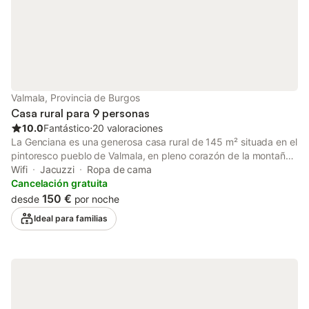
Valmala, Provincia de Burgos
Casa rural para 9 personas
10.0
Fantástico
⋅
20 valoraciones
La Genciana es una generosa casa rural de 145 m² situada en el
pintoresco pueblo de Valmala, en pleno corazón de la montaña
española. Con capacidad para 9 personas distribuidas en 4
Wifi
Jacuzzi
Ropa de cama
habitaciones, es el alojamiento perfecto para grupos familiares o
Cancelación gratuita
de amigos que desean compartir una experiencia rural
150 €
desde
por noche
auténtica con todo el espacio y la comodidad necesarios. La
Ideal para familias
propiedad combina el carácter de la arquitectura rural
tradicional con todas las comodidades modernas, incluida
conexión Wi-Fi. Sus grandes estancias y zonas comunes crean
el ambiente ideal para disfrutar juntos de momentos especiales,
mientras que las espléndidas vistas a la montaña te harán sentir
parte del paisaje desde el primer momento. Valmala y sus
alrededores ofrecen un paraíso para los amantes de la