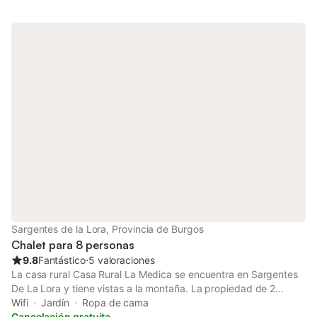
Este alquiler vacacional cuenta con un espacio exterior privado
que incluye jardín, balcón y barbacoa. Hay aparcamiento
disponible en la propiedad. No se permiten mascotas, fumar ni
celebrar eventos. Este inmueble no dispone de aire
acondicionado.
Sargentes de la Lora, Provincia de Burgos
Chalet para 8 personas
9.8
Fantástico
⋅
5 valoraciones
La casa rural Casa Rural La Medica se encuentra en Sargentes
De La Lora y tiene vistas a la montaña. La propiedad de 2
plantas consta de una sala de estar, una cocina bien equipada,
Wifi
Jardín
Ropa de cama
4 dormitorios y 2 baños, por lo que puede alojar a 8 personas.
Cancelación gratuita