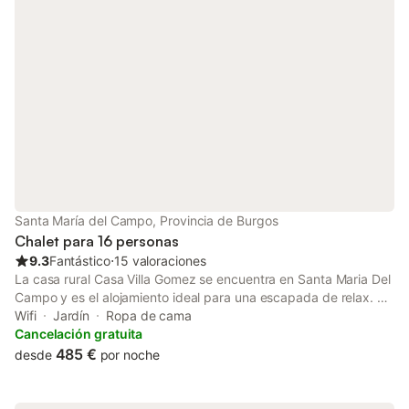
animal de compañía. No se permite fumar ni celebrar eventos.
Este inmueble no dispone de aire acondicionado.
Santa María del Campo, Provincia de Burgos
Chalet para 16 personas
9.3
Fantástico
⋅
15 valoraciones
La casa rural Casa Villa Gomez se encuentra en Santa Maria Del
Campo y es el alojamiento ideal para una escapada de relax. La
propiedad de 2 plantas consta de una sala de estar, una cocina
Wifi
Jardín
Ropa de cama
bien equipada, 7 dormitorios y 6 baños, así como 2 aseos
Cancelación gratuita
adicionales y por lo tanto puede acomodar a 16 personas. Los
485 €
desde
por noche
servicios adicionales incluyen Wi-Fi de alta velocidad (apto para
videollamadas), televisión y lavadora. También hay una mesa de
ping-pong. También hay disponible una cuna y una trona. Esta