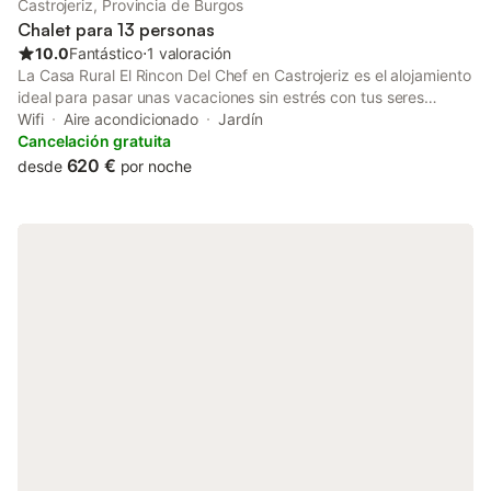
Castrojeriz, Provincia de Burgos
Chalet para 13 personas
10.0
Fantástico
⋅
1 valoración
La Casa Rural El Rincon Del Chef en Castrojeriz es el alojamiento
ideal para pasar unas vacaciones sin estrés con tus seres
queridos. La propiedad de 2 plantas consta de una sala de
Wifi
Aire acondicionado
Jardín
estar, una cocina bien equipada, 5 dormitorios y 5 baños, por lo
Cancelación gratuita
que puede alojar a 13 personas. Los servicios adicionales
620 €
desde
por noche
incluyen Wi-Fi, televisión, aire acondicionado, lavadora y
secadora. Además, dispone de sauna privada y mesa de billar.
También hay una cuna disponible. La casa rural cuenta con una
zona exterior privada con bañera de hidromasaje y jardín. Hay
una plaza de aparcamiento disponible en el recinto. No se
permiten mascotas, fumar ni celebrar eventos. Toallas, no se
pueden proporcionar.