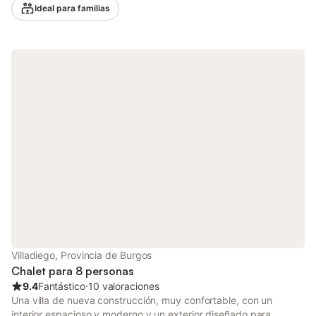
auténtica con todo el espacio y la comodidad necesarios. La
Ideal para familias
propiedad combina el carácter de la arquitectura rural
tradicional con todas las comodidades modernas, incluida
conexión Wi-Fi. Sus grandes estancias y zonas comunes crean
el ambiente ideal para disfrutar juntos de momentos especiales,
mientras que las espléndidas vistas a la montaña te harán sentir
parte del paisaje desde el primer momento. Valmala y sus
alrededores ofrecen un paraíso para los amantes de la
naturaleza y el deporte activo: rutas de senderismo de distintas
dificultades, ciclismo de montaña, observación de aves y
escapadas a parajes naturales de gran belleza. La zona
también cuenta con el encanto de los pueblos de montaña con
su arquitectura y gastronomía locales. Ideal para celebraciones
familiares, reuniones de amigos o simplemente para
desconectar del ritmo de la ciudad, La Genciana ofrece una
experiencia rural completa en cualquier época del año, perfecta
tanto para las escapadas estivales como para las festividades
de invierno.
Villadiego, Provincia de Burgos
Chalet para 8 personas
9.4
Fantástico
⋅
10 valoraciones
Una villa de nueva construcción, muy confortable, con un
interior espacioso y moderno y un exterior diseñado para