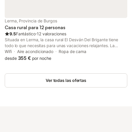
agua en esta propiedad.
Lerma, Provincia de Burgos
Casa rural para 12 personas
9.5
Fantástico
⋅
12 valoraciones
Situada en Lerma, la casa rural El Desván Del Brigante tiene
todo lo que necesitas para unas vacaciones relajantes. La
propiedad de 3 plantas consta de un salón, una cocina, 6
Wifi
Aire acondicionado
Ropa de cama
dormitorios y 6 cuartos de baño, por lo que puede alojar a 10-12
355 €
desde
por noche
personas. Los servicios adicionales incluyen Wi-Fi, televisión,
aire acondicionado y lavadora. También hay una cuna
disponible. Disfrute de dos balcones privados en la casa rural,
Ver todas las ofertas
perfectos para relajarse por la noche. Los enlaces de transporte
público se encuentran a poca distancia a pie. Hay aparcamiento
gratuito en la calle. No se permiten mascotas, fumar ni celebrar
eventos.