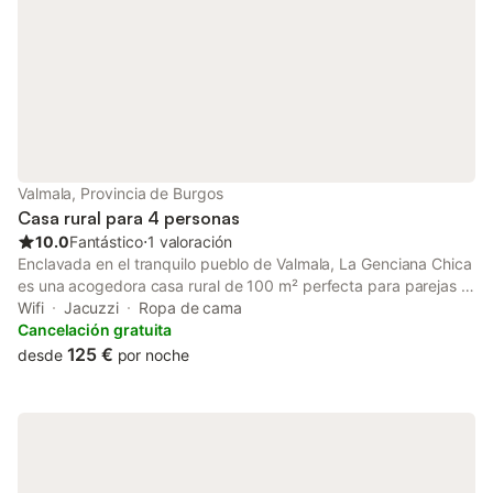
Valmala, Provincia de Burgos
Casa rural para 4 personas
10.0
Fantástico
⋅
1 valoración
Enclavada en el tranquilo pueblo de Valmala, La Genciana Chica
es una acogedora casa rural de 100 m² perfecta para parejas o
familias pequeñas de hasta 4 personas. Sus 2 habitaciones bien
Wifi
Jacuzzi
Ropa de cama
equipadas y sus amplios espacios comunes invitan al descanso
Cancelación gratuita
y la desconexión total. Desde la propiedad podrás disfrutar de
125 €
desde
por noche
unas impresionantes vistas a la montaña que harán de tu
estancia una experiencia única. La casa cuenta con conexión
Wi-Fi para que puedas estar conectado cuando lo necesites,
combinando el encanto rural con el confort moderno. El entorno
natural de Valmala te ofrece infinitas posibilidades de ocio: rutas
de senderismo para todos los niveles, ciclismo de montaña,