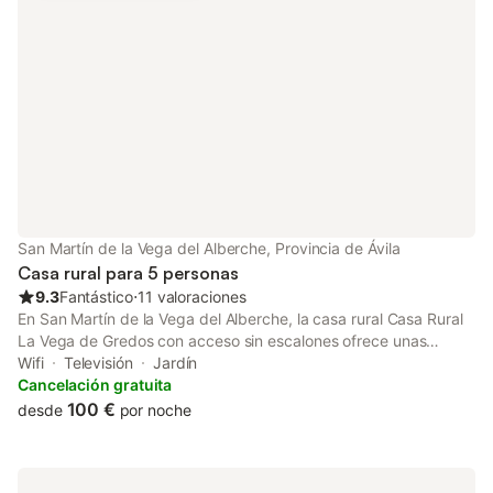
fumar ni celebrar eventos. Se proporcionan bicicletas. Barril de
cerveza de 30 litros disponible (con coste adicional)- bajo
petición.
San Martín de la Vega del Alberche, Provincia de Ávila
Casa rural para 5 personas
9.3
Fantástico
⋅
11 valoraciones
En San Martín de la Vega del Alberche, la casa rural Casa Rural
La Vega de Gredos con acceso sin escalones ofrece unas
excelentes vistas a la montaña. La propiedad de 2 plantas
Wifi
Televisión
Jardín
consta de una sala de estar, una cocina, 2 dormitorios y 1 baño,
Cancelación gratuita
por lo que puede alojar a 5 personas. Los servicios adicionales
100 €
desde
por noche
incluyen Wi-Fi de alta velocidad (apto para videollamadas) con
un espacio de trabajo dedicado, una televisión, una lavadora y
una videoconsola. También hay una cuna disponible. Este