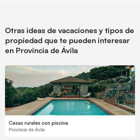
casco antiguo de Candeleda y su famosa tradición del
pimentón, o simplemente relajaros en plena naturaleza, esta
casona única es la base perfecta. Horarios de entrada y salida
flexibles. Se admite una mascota. No se permiten eventos.
Otras ideas de vacaciones y tipos de
Transporte público accesible cerca.
propiedad que te pueden interesar
en Provincia de Ávila
Casas rurales con piscina
Provincia de Ávila