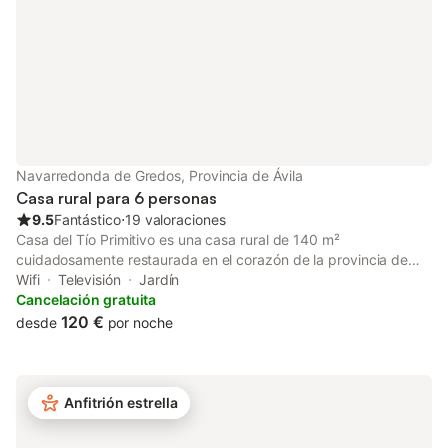
Navarredonda de Gredos, Provincia de Ávila
Casa rural para 6 personas
9.5
Fantástico
⋅
19 valoraciones
Casa del Tío Primitivo es una casa rural de 140 m²
cuidadosamente restaurada en el corazón de la provincia de
Ávila, Castilla y León. Ofrece impresionantes vistas a la montaña
Wifi
Televisión
Jardín
y un ambiente rural auténtico para grupos de hasta 6 personas.
Cancelación gratuita
Distribuida en dos plantas, dispone de terraza privada y Wi-Fi,
120 €
desde
por noche
siendo una base ideal para descubrir la Sierra de Gredos. Tanto
si sois una familia que busca tranquilidad, un grupo de amigos
aficionados al senderismo o simplemente queréis desconectar,
aquí encontraréis comodidad y encanto. Características
Anfitrión estrella
principales: - Vistas panorámicas a la montaña desde la terraza
privada - 140 m² de espacio interior con carácter rural - Terraza