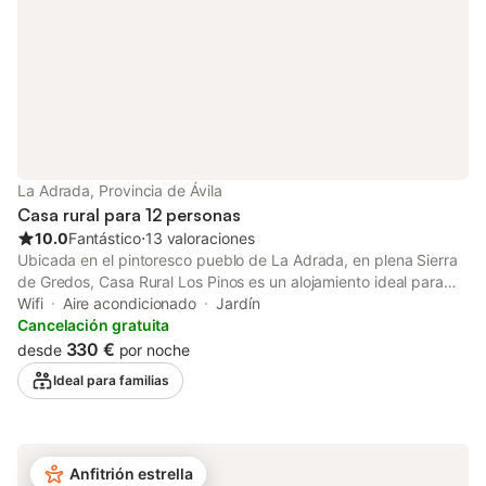
La Adrada, Provincia de Ávila
Casa rural para 12 personas
10.0
Fantástico
⋅
13 valoraciones
Ubicada en el pintoresco pueblo de La Adrada, en plena Sierra
de Gredos, Casa Rural Los Pinos es un alojamiento ideal para
disfrutar de la naturaleza y el descanso. Con 250 m² de interior
Wifi
Aire acondicionado
Jardín
y 784 m² de exterior, ofrece espacio para alojar cómodamente
Cancelación gratuita
hasta 13 personas. La casa dispone de 4 dormitorios, 4 baños
330 €
desde
por noche
completos y 2 aseos, además de una cocina privada y
Ideal para familias
totalmente equipada para preparar comidas a tu gusto. Entre
las comodidades se incluyen Wi-Fi rápido apto para
videollamadas, televisión, ventiladores de techo en todos los
dormitorios, aire acondicionado en la planta superior, lavadora y
Anfitrión estrella
una acogedora chimenea para las noches más frescas. Para el