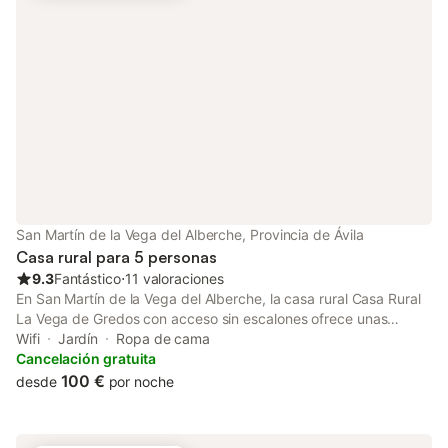
calle. Se permite un máximo de 2 mascotas. No se permite
fumar ni celebrar eventos. Se proporcionan bicicletas. Barril de
cerveza de 30 litros disponible (con coste adicional)- bajo
petición.
San Martín de la Vega del Alberche, Provincia de Ávila
Casa rural para 5 personas
9.3
Fantástico
⋅
11 valoraciones
En San Martín de la Vega del Alberche, la casa rural Casa Rural
La Vega de Gredos con acceso sin escalones ofrece unas
excelentes vistas a la montaña. La propiedad de 2 plantas
Wifi
Jardín
Ropa de cama
consta de una sala de estar, una cocina, 2 dormitorios y 1 baño,
Cancelación gratuita
por lo que puede alojar a 5 personas. Los servicios adicionales
100 €
desde
por noche
incluyen Wi-Fi de alta velocidad (apto para videollamadas) con
un espacio de trabajo dedicado, una televisión, una lavadora y
una videoconsola. También hay una cuna disponible. Este