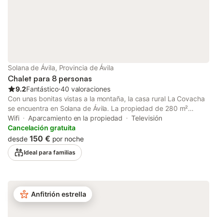
Solana de Ávila, Provincia de Ávila
Chalet para 8 personas
9.2
Fantástico
⋅
40 valoraciones
Con unas bonitas vistas a la montaña, la casa rural La Covacha
se encuentra en Solana de Ávila. La propiedad de 280 m²
consta de una sala de estar, una cocina, 4 dormitorios y 2
Wifi
Aparcamiento en la propiedad
Televisión
baños, por lo que puede alojar a 8 personas. Los servicios
Cancelación gratuita
adicionales incluyen Wi-Fi, televisión y lavadora. También hay
150 €
desde
por noche
una cuna disponible. Este alojamiento no dispone de: aire
Ideal para familias
acondicionado. Esta propiedad cuenta con una zona exterior
privada con jardín, balcón y barbacoa. hay 2 plazas de parking
disponibles en la propiedad. Se permite una mascota. No se
permite fumar ni celebrar eventos. Esta propiedad cuenta con
Anfitrión estrella
iluminación de bajo consumo. Check-in y check-out flexibles.
Póngase en contacto con el anfitrión con antelación.