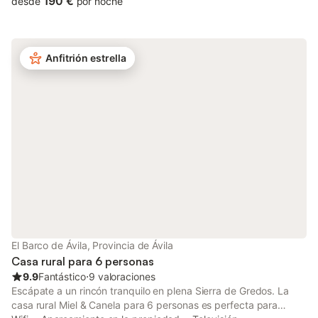
190 €
desde
por noche
adicionales incluyen Wi-Fi de alta velocidad (apto para
videollamadas), una televisión, una lavadora, así como libros y
juguetes para niños. También hay disponibles 2 cunas y una
trona. Este alojamiento no dispone de: aire acondicionado. Esta
Anfitrión estrella
propiedad cuenta con una zona exterior privada con piscina
vallada, jardín, 4 terrazas cubiertas, 4 balcones, barbacoa y
ducha exterior. Hay aparcamiento gratuito en la calle. Se
permite un máximo de 2 mascotas. No está permitido fumar en
esta propiedad. Esta propiedad cuenta con iluminación de bajo
consumo. Se han utilizado materiales sostenibles en el
aislamiento de esta propiedad.
El Barco de Ávila, Provincia de Ávila
Casa rural para 6 personas
9.9
Fantástico
⋅
9 valoraciones
Escápate a un rincón tranquilo en plena Sierra de Gredos. La
casa rural Miel & Canela para 6 personas es perfecta para