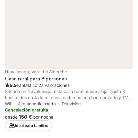
calle. Se permite un máximo de 2 mascotas. No se permite
fumar ni celebrar eventos. Se proporcionan bicicletas. Barril de
cerveza de 30 litros disponible (con coste adicional)- bajo
petición.
Navaluenga, Valle del Alberche
Casa rural para 8 personas
9.9
Fantástico
⋅
27 valoraciones
Situada en Navaluenga, esta casa rural puede alojar hasta 8
huéspedes en 4 dormitorios, cada uno con baño privado y TV.
Dispone de una cocina privada totalmente equipada para
Wifi
Aire acondicionado
Televisión
preparar vuestras comidas. La propiedad cuenta con Wi-Fi
Cancelación gratuita
privado apto para videollamadas, aire acondicionado con
150 €
desde
por noche
sistema de suelo radiante y refrigeración por aerotermia, así
Ideal para familias
como lavadora. Las vistas a la montaña complementan la
experiencia en este entorno tranquilo. La calefacción funciona