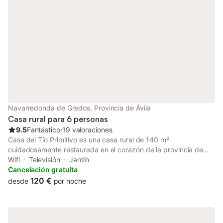
Navarredonda de Gredos, Provincia de Ávila
Casa rural para 6 personas
9.5
Fantástico
⋅
19 valoraciones
Casa del Tío Primitivo es una casa rural de 140 m²
cuidadosamente restaurada en el corazón de la provincia de
Ávila, Castilla y León. Ofrece impresionantes vistas a la montaña
Wifi
Televisión
Jardín
y un ambiente rural auténtico para grupos de hasta 6 personas.
Cancelación gratuita
Distribuida en dos plantas, dispone de terraza privada y Wi-Fi,
120 €
desde
por noche
siendo una base ideal para descubrir la Sierra de Gredos. Tanto
si sois una familia que busca tranquilidad, un grupo de amigos
aficionados al senderismo o simplemente queréis desconectar,
aquí encontraréis comodidad y encanto. Características