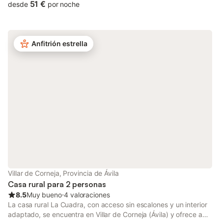
descubriréis un pequeño pueblo rodeado de naturaleza virgen,
51 €
desde
por noche
donde ríos y piscinas naturales crean un refugio tranquilo.
Podréis bañaros en gargantas naturales y recorrer rutas de
senderismo por un paisaje impresionante. Hay aparcamiento
gratuito disponible en la calle. Se admiten mascotas para que
Anfitrión estrella
puedan acompañaros durante vuestra estancia. La casa se
encuentra a 12 km de El Barco de Ávila, a 20 km del Valle del
Jerte y a 90 km de Salamanca. Tened en cuenta que no hay
Wi-Fi ni cobertura móvil en la casa, lo que os permitirá
desconectar y disfrutar plenamente del entorno natural.
Villar de Corneja, Provincia de Ávila
Casa rural para 2 personas
8.5
Muy bueno
⋅
4 valoraciones
La casa rural La Cuadra, con acceso sin escalones y un interior
adaptado, se encuentra en Villar de Corneja (Ávila) y ofrece a