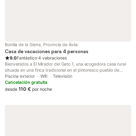
Bonilla de la Sierra, Provincia de Ávila
Casa de vacaciones para 4 personas
9.0
Fantástico
⋅
4 valoraciones
Bienvenidos a El Mirador del Gato 1, una acogedora casa rural
situada en una finca tradicional en el pintoresco pueblo de
Bonilla de la Sierra, en la provincia de Ávila, Castilla y León.
Piscina exterior
Wifi
Televisión
Ubicada en las estribaciones de la Sierra de Ávila, ofrece
Cancelación gratuita
impresionantes vistas a las montañas que rodean este rincón de
110 €
desde
por noche
España central. Con 75 m², es ideal para parejas o pequeños
grupos que buscan una escapada auténtica en plena
naturaleza. La casa tiene capacidad para 4 personas en 1
dormitorio bien equipado, combinando el encanto rústico con
comodidades modernas. Salid al exterior y disfrutad del paisaje
montañoso: picos de granito, bosques de robles y pueblos de
piedra. En la finca compartida, tendréis acceso a una piscina al