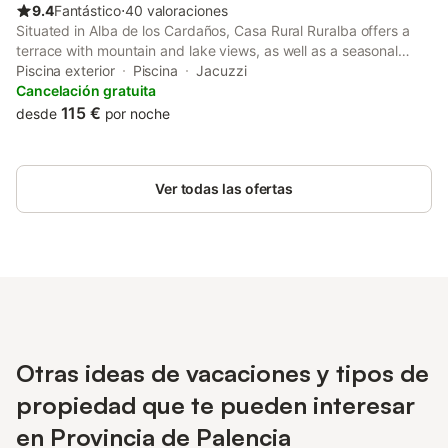
9.4
Fantástico
⋅
40 valoraciones
Situated in Alba de los Cardaños, Casa Rural Ruralba offers a
terrace with mountain and lake views, as well as a seasonal
outdoor pool, hot tub and open-air bath. This property offers
Piscina exterior
Piscina
Jacuzzi
access to table tennis, darts and free private parking.
Cancelación gratuita
115 €
desde
por noche
Ver todas las ofertas
Otras ideas de vacaciones y tipos de
propiedad que te pueden interesar
en Provincia de Palencia