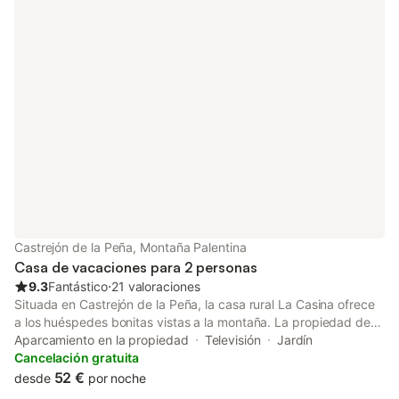
dispone de aire acondicionado.
Castrejón de la Peña, Montaña Palentina
Casa de vacaciones para 2 personas
9.3
Fantástico
⋅
21 valoraciones
Situada en Castrejón de la Peña, la casa rural La Casina ofrece
a los huéspedes bonitas vistas a la montaña. La propiedad de
43 m² consta de una sala de estar, 1 dormitorio y 1 baño, por lo
Aparcamiento en la propiedad
Televisión
Jardín
que puede alojar a 2 personas. Los servicios adicionales
Cancelación gratuita
incluyen televisión, lavadora, libros y juguetes para niños.
52 €
desde
por noche
También hay una cuna y una trona disponibles. Este alojamiento