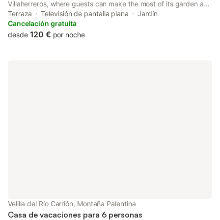
Villaherreros, where guests can make the most of its garden and
barbecue facilities. Guests can benefit from a patio and an
Terraza
Televisión de pantalla plana
Jardín
outdoor fireplace.
Cancelación gratuita
120 €
desde
por noche
Velilla del Río Carrión, Montaña Palentina
Casa de vacaciones para 6 personas