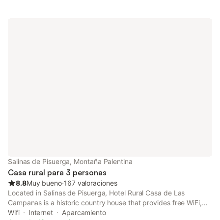
dedicado para la oficina en casa, una televisión, así como una
lavadora. También hay una cuna disponible. Este
establecimiento dispone de una zona exterior privada con
jardín, terraza cubierta, balcón y barbacoa. No se permiten
mascotas, fumar ni celebrar eventos. Este inmueble no dispone
de aire acondicionado.
Salinas de Pisuerga, Montaña Palentina
Casa rural para 3 personas
8.8
Muy bueno
⋅
167 valoraciones
Located in Salinas de Pisuerga, Hotel Rural Casa de Las
Campanas is a historic country house that provides free WiFi,
and guests can enjoy an open-air bath and free bikes.
Wifi
Internet
Aparcamiento