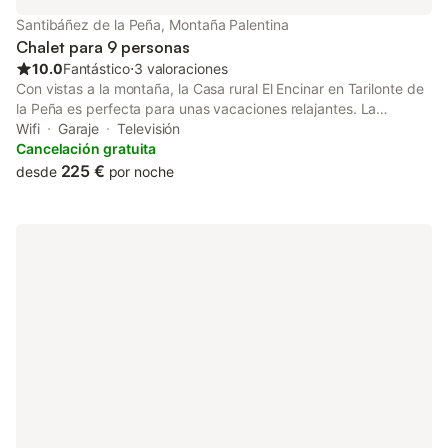
Santibáñez de la Peña, Montaña Palentina
Chalet para 9 personas
10.0
Fantástico
⋅
3 valoraciones
Con vistas a la montaña, la Casa rural El Encinar en Tarilonte de
la Peña es perfecta para unas vacaciones relajantes. La
propiedad de 149 m² consta de una sala de estar, una cocina, 5
Wifi
Garaje
Televisión
dormitorios y 3 baños, por lo que puede alojar a 9 personas. Los
Cancelación gratuita
servicios adicionales incluyen Wi-Fi, televisión y lavadora.
225 €
desde
por noche
También hay una cuna disponible. Este alquiler vacacional
cuenta con un espacio exterior privado con jardín y barbacoa.
Hay aparcamiento gratuito en la calle. Se permite un máximo de
2 mascotas. No se permite fumar ni celebrar eventos. Este
inmueble no dispone de aire acondicionado. Se proporcionan
bicicletas. Este establecimiento ofrece un cómodo sistema de
auto check-in.