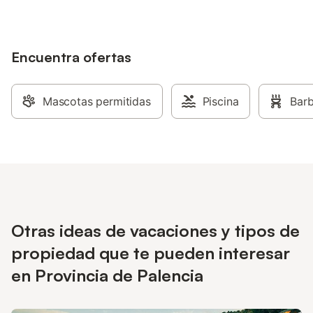
descubierta, terraza cubierta y barbacoa
en esta propiedad de alquiler vacacional.
Hay aparcamiento gratuito en la calle. Se
permite una mascota. No está permitido
Encuentra ofertas
fumar en esta propiedad. Este inmueble
no dispone de aire acondicionado. Se
han instalado dispositivos de ahorro de
Mascotas permitidas
Piscina
Bar
agua en esta propiedad.
Otras ideas de vacaciones y tipos de
propiedad que te pueden interesar
en Provincia de Palencia