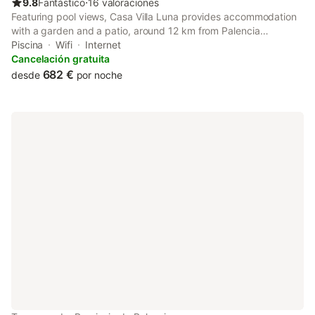
9.8
Fantástico
⋅
16 valoraciones
Featuring pool views, Casa Villa Luna provides accommodation
with a garden and a patio, around 12 km from Palencia
Cathedral. This recently renovated villa is located 49 km from
Piscina
Wifi
Internet
Casa-Museo de Zorrilla and 10 km from Estación de Venta.
Cancelación gratuita
682 €
desde
por noche