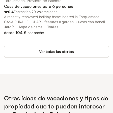
Torquemada, Provincia de Palencia
Casa de vacaciones para 6 personas
9.4
Fantástico
⋅
20 valoraciones
A recently renovated holiday home located in Torquemada,
CASA RURAL EL CLARO features a garden. Guests can benefit
from a balcony and an outdoor fireplace. The property is non-
Jardín
Ropa de cama
Toallas
smoking and is situated 22 km from Palencia Cathedral.
104 €
desde
por noche
Ver todas las ofertas
Otras ideas de vacaciones y tipos de
propiedad que te pueden interesar