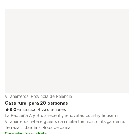
lavadora. También hay una cuna disponible. Este
establecimiento dispone de una zona exterior privada con
jardín, terraza cubierta, balcón y barbacoa. No se permiten
mascotas, fumar ni celebrar eventos. Este inmueble no dispone
de aire acondicionado.
Villaherreros, Provincia de Palencia
Casa rural para 20 personas
9.0
Fantástico
⋅
4 valoraciones
La Pequeña A y B is a recently renovated country house in
Villaherreros, where guests can make the most of its garden and
barbecue facilities. Guests can benefit from a patio and an
Terraza
Jardín
Ropa de cama
outdoor fireplace.
Cancelación gratuita