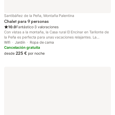
Santibáñez de la Peña, Montaña Palentina
Chalet para 9 personas
10.0
Fantástico
⋅
3 valoraciones
Con vistas a la montaña, la Casa rural El Encinar en Tarilonte de
la Peña es perfecta para unas vacaciones relajantes. La
propiedad de 149 m² consta de una sala de estar, una cocina, 5
Wifi
Jardín
Ropa de cama
dormitorios y 3 baños, por lo que puede alojar a 9 personas. Los
Cancelación gratuita
servicios adicionales incluyen Wi-Fi, televisión y lavadora.
225 €
desde
por noche
También hay una cuna disponible. Este alquiler vacacional
cuenta con un espacio exterior privado con jardín y barbacoa.
Hay aparcamiento gratuito en la calle. Se permite un máximo de
2 mascotas. No se permite fumar ni celebrar eventos. Este
inmueble no dispone de aire acondicionado. Se proporcionan
bicicletas. Este establecimiento ofrece un cómodo sistema de
auto check-in.