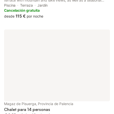
terrace with mountain and lake views, as well as a seasonal
outdoor pool, hot tub and open-air bath. This property offers
Piscina
Terraza
Jardín
access to table tennis, darts and free private parking.
Cancelación gratuita
115 €
desde
por noche
Magaz de Pisuerga, Provincia de Palencia
Chalet para 14 personas