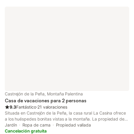
gratuito en la calle. No se permiten mascotas, fumar ni celebrar
eventos. Se proporcionan toallas y sábanas. Este inmueble no
dispone de aire acondicionado.
Castrejón de la Peña, Montaña Palentina
Casa de vacaciones para 2 personas
9.3
Fantástico
⋅
21 valoraciones
Situada en Castrejón de la Peña, la casa rural La Casina ofrece
a los huéspedes bonitas vistas a la montaña. La propiedad de
43 m² consta de una sala de estar, 1 dormitorio y 1 baño, por lo
Jardín
Ropa de cama
Propiedad vallada
que puede alojar a 2 personas. Los servicios adicionales
Cancelación gratuita