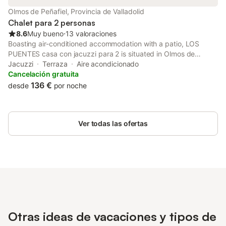
Olmos de Peñafiel, Provincia de Valladolid
Chalet para 2 personas
8.6
Muy bueno
⋅
13 valoraciones
Boasting air-conditioned accommodation with a patio, LOS
PUENTES casa con jacuzzi para 2 is situated in Olmos de
Peñafiel. A hot tub is available for guests. Outdoor seating is
Jacuzzi
Terraza
Aire acondicionado
also available at the villa.
Cancelación gratuita
136 €
desde
por noche
Ver todas las ofertas
Otras ideas de vacaciones y tipos de