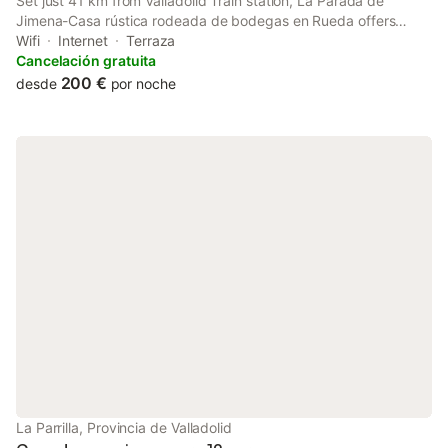
Set just 41 km from Valladolid Train station, La Parada de
Jimena-Casa rústica rodeada de bodegas en Rueda offers
accommodation in Rueda with access to an open-air bath,
Wifi
Internet
Terraza
barbecue facilities, as well as private check-in and check-out.
Cancelación gratuita
200 €
desde
por noche
La Parrilla, Provincia de Valladolid