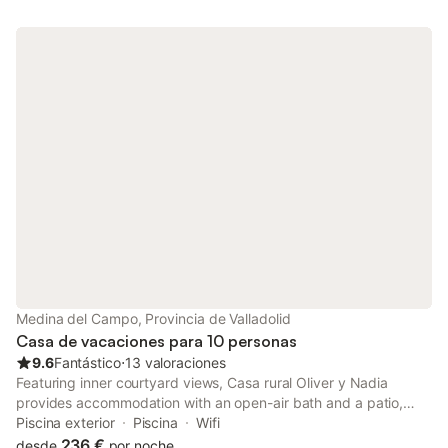
Medina del Campo, Provincia de Valladolid
Casa de vacaciones para 10 personas
9.6
Fantástico
⋅
13 valoraciones
Featuring inner courtyard views, Casa rural Oliver y Nadia
provides accommodation with an open-air bath and a patio,
around 50 km from Valladolid Train station. This holiday home
Piscina exterior
Piscina
Wifi
has a private pool, barbecue facilities and free WiFi.
236 €
desde
por noche