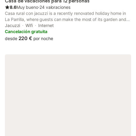
Casa de vacaciones para 12 personas
8.6
Muy bueno
⋅
24 valoraciones
Casa rural con jacuzzi is a recently renovated holiday home in
La Parrilla, where guests can make the most of its garden and
bar.
Jacuzzi
Wifi
Internet
Cancelación gratuita
220 €
desde
por noche