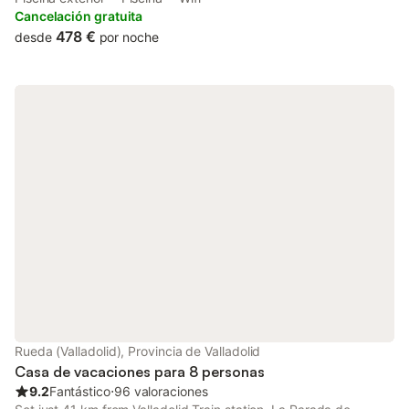
barbecue facilities, free WiFi and free private parking.
Cancelación gratuita
478 €
desde
por noche
Rueda (Valladolid), Provincia de Valladolid
Casa de vacaciones para 8 personas
9.2
Fantástico
⋅
96 valoraciones