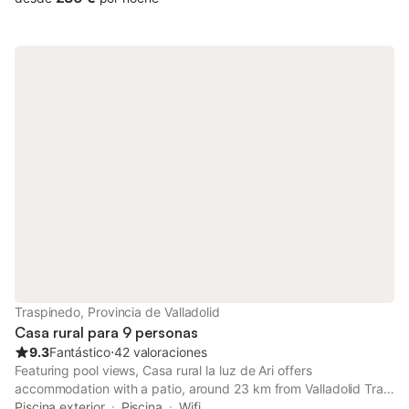
Traspinedo, Provincia de Valladolid
Casa rural para 9 personas
9.3
Fantástico
⋅
42 valoraciones
Featuring pool views, Casa rural la luz de Ari offers
accommodation with a patio, around 23 km from Valladolid Train
station. This country house features a private pool, a garden,
Piscina exterior
Piscina
Wifi