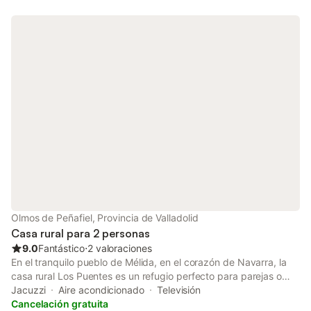
lavadora. También hay una cuna disponible. Este alquiler de
vacaciones incluye una terraza privada al aire libre y una
barbacoa. Hay una pista de tenis a 15 minutos a pie del
establecimiento. Hay aparcamiento gratuito en la calle. Se
permite un máximo de 2 mascotas. No se permite fumar ni
celebrar eventos. Este inmueble no dispone de aire
acondicionado.
Olmos de Peñafiel, Provincia de Valladolid
Casa rural para 2 personas
9.0
Fantástico
⋅
2 valoraciones
En el tranquilo pueblo de Mélida, en el corazón de Navarra, la
casa rural Los Puentes es un refugio perfecto para parejas o
pequeños grupos que buscan naturaleza y autenticidad rural. A
Jacuzzi
Aire acondicionado
Televisión
solo unos minutos del Parque Natural de las Bardenas Reales —
Cancelación gratuita