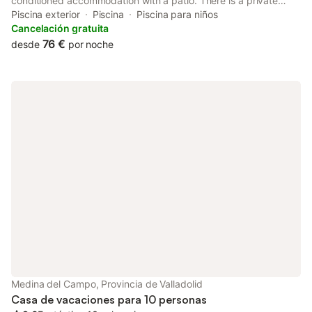
conditioned accommodation with a patio. There is a private
entrance at the apartment for the convenience of those who
Piscina exterior
Piscina
Piscina para niños
stay.
Cancelación gratuita
76 €
desde
por noche
Medina del Campo, Provincia de Valladolid
Casa de vacaciones para 10 personas