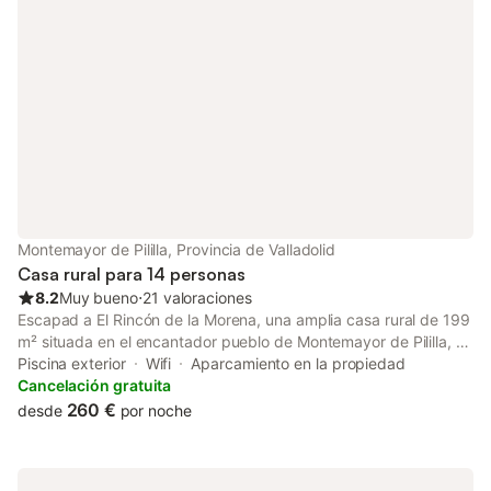
permite celebrar eventos en esta propiedad. Este inmueble no
dispone de aire acondicionado y Wi-Fi. Este establecimiento
ofrece un cómodo sistema de auto check-in.
Montemayor de Pililla, Provincia de Valladolid
Casa rural para 14 personas
8.2
Muy bueno
⋅
21 valoraciones
Escapad a El Rincón de la Morena, una amplia casa rural de 199
m² situada en el encantador pueblo de Montemayor de Pililla, en
pleno corazón de Castilla y León. Rodeada de colinas y viñedos
Piscina exterior
Wifi
Aparcamiento en la propiedad
de la Ribera del Duero, esta casa ofrece un entorno idílico para
Cancelación gratuita
unas vacaciones inolvidables en familia o con amigos. La casa
260 €
desde
por noche
tiene capacidad para 14 personas en 5 habitaciones decoradas
con esmero, ideal para reuniones familiares, escapadas en
grupo o celebraciones especiales en el campo español. Las