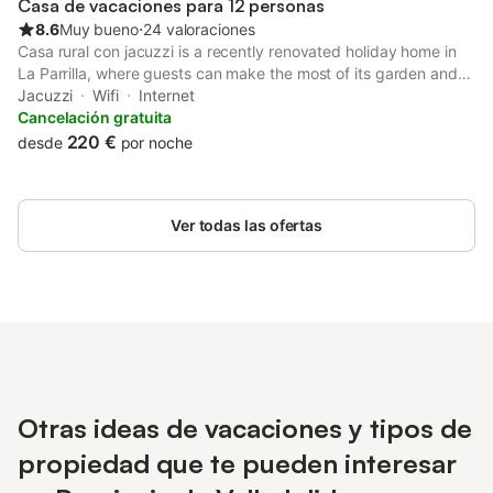
Casa de vacaciones para 12 personas
8.6
Muy bueno
⋅
24 valoraciones
Casa rural con jacuzzi is a recently renovated holiday home in
La Parrilla, where guests can make the most of its garden and
bar.
Jacuzzi
Wifi
Internet
Cancelación gratuita
220 €
desde
por noche
Ver todas las ofertas
Otras ideas de vacaciones y tipos de
propiedad que te pueden interesar