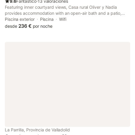
9.6
Fantástico
⋅
13 valoraciones
Featuring inner courtyard views, Casa rural Oliver y Nadia
provides accommodation with an open-air bath and a patio,
around 50 km from Valladolid Train station. This holiday home
Piscina exterior
Piscina
Wifi
has a private pool, barbecue facilities and free WiFi.
236 €
desde
por noche
La Parrilla, Provincia de Valladolid